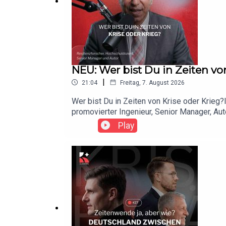
NEU: Wer bist Du in Zeiten von
|
21:04
Freitag, 7. August 2026
Wer bist Du in Zeiten von Krise oder Krieg
promovierter Ingenieur, Senior Manager, Aut
Frage, wie Menschen in komplexen Krisen han
Play
ist, Muster zu erkennen, sichere Informatio
hängen:Es geht nicht darum, die Zukunft zu 
organisationaler Resilienz und Lernfähigke