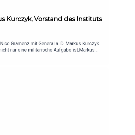
us Kurczyk, Vorstand des Instituts
Nico Gramenz mit General a. D. Markus Kurczyk
icht nur eine militärische Aufgabe ist.Markus
rum Deutschland nach Jahrzehnten von
leibt besonders hängen:Wir haben lange auf
den.itakeKONTROL – Stärke beginnt mit Klarheit.