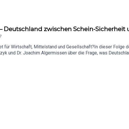
 – Deutschland zwischen Schein-Sicherheit 
7
et für Wirtschaft, Mittelstand und Gesellschaft?In dieser Folg
zyk und Dr. Joachim Algermissen über die Frage, was Deutschla
werke bedeutet.Im Gespräch geht es um aktuelle Sicherheitspolit
ttelstands im Maschinenraum deutscher Resilienz.Dabei wird deutl
rnehmen, Fachkräfte, regionale Wertschöpfung und den Rückhalt d
idigungsbranche wechseln könnten, über neue industrielle Netzwe
 der takeKONTROL Podcast mit Nico Gramenz.Stärke beginnt mit K