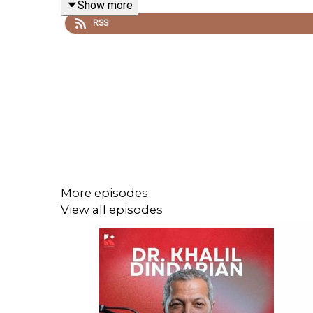
Show more
RSS
In kurzen, prägnanten Episoden teilen Menschen au
Denn Bewusstsein ist der erste Schritt zur Vorber
Für mehr Verantwortung, Resilienz und Frieden in 
Wer sich für Frieden engagieren will, fängt an dar
More episodes
View all episodes