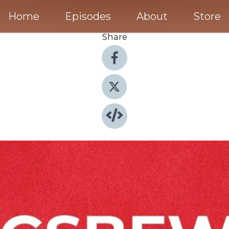
Home
Episodes
About
Store
Share