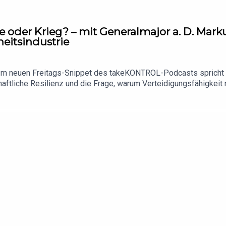
se oder Krieg? – mit Generalmajor a. D. Mark
heitsindustrie
g?Im neuen Freitags-Snippet des takeKONTROL-Podcasts spricht 
aftliche Resilienz und die Frage, warum Verteidigungsfähigkeit n
Infrastruktur und Datennetze, das Grundgesetz und die Frage, wa
 Verantwortung und Widerstandsfähigkeit braucht.Ein Gedanke b
etzt müssen wir wieder lernen, als Gesellschaft resilient zu wer