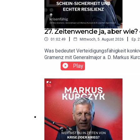
27. Zeitenwende ja, aber wie?
|
|
01:02:49
Mittwoch, 5. August 2026
Ep.
2
Was bedeutet Verteidigungsfähigkeit konkr
Gramenz mit Generalmajor a. D. Markus Kurc
für Unternehmen, Fachkräfte und zivile Netz
Play
Verteidigungsindustrie und die Rolle des Mi
Verteidigungsministerium. Sie braucht Unte
Fachkräfte, die bis 2030 in Richtung Verte
echte Resilienz werden kann.krisenfähig –