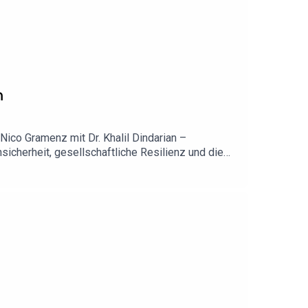
n
ico Gramenz mit Dr. Khalil Dindarian –
sicherheit, gesellschaftliche Resilienz und die
ch nicht vollständig vorhersagen. Entscheidend
rnfähig zu bleiben.Ein Gedanke bleibt besonders
Der vollständige Deep-Dive zu Komplexität,
mit Klarheit.