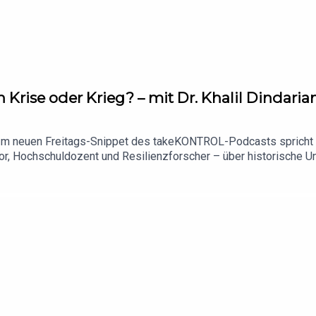
 Krise oder Krieg? – mit Dr. Khalil Dindaria
?Im neuen Freitags-Snippet des takeKONTROL-Podcasts spricht N
or, Hochschuldozent und Resilienzforscher – über historische Un
dlungsfähig bleiben.Khalil macht deutlich: Die Zukunft lässt si
nen zu nutzen, Szenarien durchzuspielen und als Gesellschaft le
kontrollieren. Es geht darum, Systeme handlungsfähig zu halten.
it erscheint kommenden Mittwoch.takeKONTROL – Stärke beginnt 