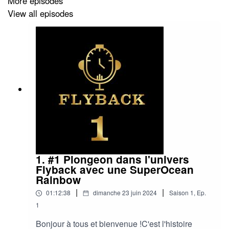
More episodes
View all episodes
-Baltic dévoile sa MR Roulette
-Breitling lance une nouvelle collection d'Endurance Pro
-Nezumi sort une édition limitée à 200 pièces de sa
Baleine
-Charlie part édite une Concordia Nazaré
et d'autres
1. #1 Plongeon dans l'univers
Flyback avec une SuperOcean
On reçoit pour cet épisode : Maxime, le créateur de la
Rainbow
chaîne Manvswatch.
|
|
01:12:38
dimanche 23 juin 2024
Saison
1
,
Ep.
1
Bonjour à tous et bienvenue !C'est l'histoire
Son compte Instagram : @manvswatch