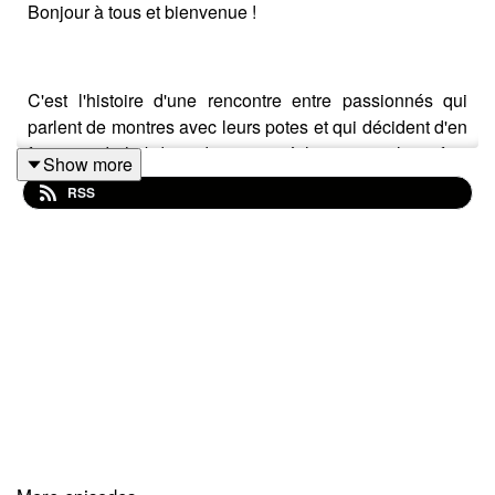
Bonjour à tous et bienvenue !
C'est l'histoire d'une rencontre entre passionnés qui
parlent de montres avec leurs potes et qui décident d'en
faire un rdv hebdomadaire pour échanger sur les infos,
Show more
l'actualité horlogère, déconner, s'échanger leurs avis
RSS
sans langue de bois.
Rejoignez nous pour ce quatrième épisode, je suis
Michael - Chrono-Graphe
et je suis accompagné aujourd'hui de Julien,Jean-
Charles et ENFIN Lionel (10ATM, Moonwatch et
Chronoflexion) pour échanger sur les sujets d'actu du
mois de juin 24 :