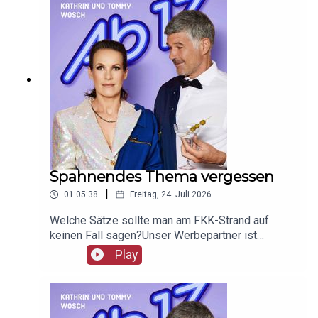
Spahnendes Thema vergessen
|
01:05:38
Freitag, 24. Juli 2026
Welche Sätze sollte man am FKK-Strand auf
keinen Fall sagen?Unser Werbepartner ist
Giesswein, mit dem Code Ab17 bekommt ihr 20%,
Play
klickt einfach hier:
https://serv.linkster.co/r/1qdkaSnEW5