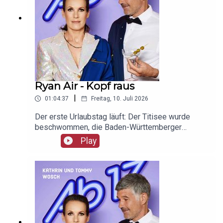
Ryan Air - Kopf raus
|
01:04:37
Freitag, 10. Juli 2026
Der erste Urlaubstag läuft: Der Titisee wurde
beschwommen, die Baden-Württemberger
ausgecheckt und Alpine Divorce unter die Lupe
Play
genommen. Freut euch – aber nicht zu früh, okay?
Unser Werbepartner ist Giesswein, mit dem Code
Ab17 bekommt ihr 20%, klickt einfach hier:
https://serv.linkster.co/r/1qdkaSnEW5