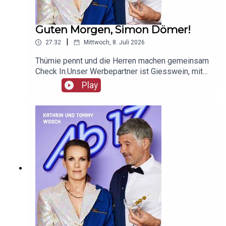
Guten Morgen, Simon Dömer!
|
27:32
Mittwoch, 8. Juli 2026
Thümie pennt und die Herren machen gemeinsam
Check In.Unser Werbepartner ist Giesswein, mit
dem Code Ab17 bekommt ihr 20%, klickt einfach
Play
hier: https://serv.linkster.co/r/1qdkaSnEW5