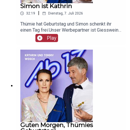
Simon ist Kathrin
|
32:19
Dienstag, 7. Juli 2026
Thümie hat Geburtstag und Simon schenkt ihr
einen Tag frei.Unser Werbepartner ist Giesswein,
mit dem Code Ab17 bekommt ihr 20%, klickt
Play
einfach hier:
https://serv.linkster.co/r/1qdkaSnEW5
Guten Morgen, Thümies