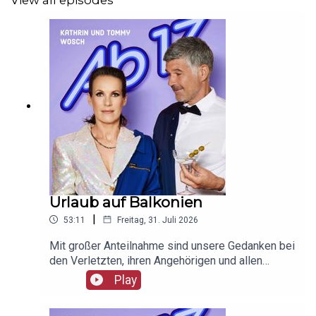
View all episodes
Urlaub auf Balkonien
|
53:11
Freitag, 31. Juli 2026
Mit großer Anteilnahme sind unsere Gedanken bei
den Verletzten, ihren Angehörigen und allen
Betroffenen des Anschlags auf den CSD.
Play