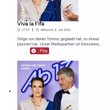
Viva la Fifa
|
27:57
Mittwoch, 8. Juli 2026
Dinge von denen Tommy geglaubt hat, so etwas
passiert nie…Unser Werbepartner ist Giesswein,
mit dem Code Ab17 bekommt ihr 20%, klickt
Play
einfach hier:
https://serv.linkster.co/r/1qdkaSnEW5