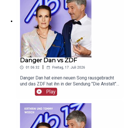
Danger Dan vs ZDF
|
01:06:32
Freitag, 17. Juli 2026
Danger Dan hat einen neuen Song rausgebracht
und das ZDF hat ihn in der Sendung "Die Anstalt"
nicht gespielt. Die Aufregung und Promo ist groß.
Play
Unser Werbepartner ist Giesswein, mit dem Code
Ab17 bekommt ihr 20%, klickt einfach hier:
https://serv.linkster.co/r/1qdkaSnEW5