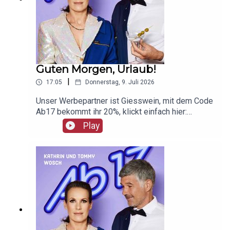
Guten Morgen, Urlaub!
|
17:05
Donnerstag, 9. Juli 2026
Unser Werbepartner ist Giesswein, mit dem Code
Ab17 bekommt ihr 20%, klickt einfach hier:
https://serv.linkster.co/r/1qdkaSnEW5
Play