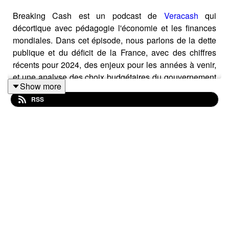
Breaking Cash est un podcast de
Veracash
qui
décortique avec pédagogie l'économie et les finances
mondiales. Dans cet épisode, nous parlons de la dette
publique et du déficit de la France, avec des chiffres
récents pour 2024, des enjeux pour les années à venir,
et une analyse des choix budgétaires du gouvernement
Show more
de Michel Barnier.
RSS
#BreakingCash #Déficit #DettePublique #Économie
#Finance #Budget2025 #MichelBarnier #Veracash
#FranceFinances #Notation