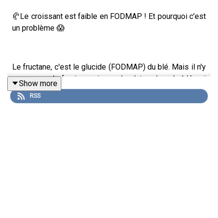
🥐Le croissant est faible en FODMAP ! Et pourquoi c'est
un problème 😱
Le fructane, c'est le glucide (FODMAP) du blé. Mais il n'y
a pas que du fructane, ni que du gluten dans le blé qui
Show more
peut causer des troubles digestifs !
RSS
Jennifer vous explique tous les autres composants et
les symptômes
extra
-digestifs à surveiller, pour ne pas
passer à côté d'une intolérance alimentaire.
Le bonheur commence par votre intestin, mais par
forcément par un croissant ;)
Retrouvez l'article associé sur
foodmapers.com