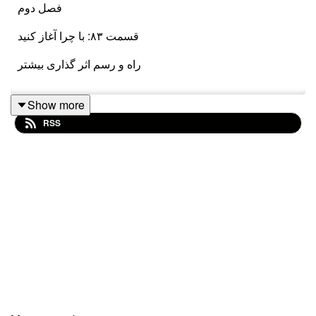
فصل دوم
قسمت ۸۳: با چرا آغاز کنید
راه و رسم اثر گذاری بیشتر
Show more
یکی از سوالات خیلی مهمی که برامون مطرح میشه اینه که
RSS
چرا یه سری ایده‌ها در عین اینکه روی کاغذ خیلی جذاب و
کاربردی هستند، ولی در نهایت شکست میخورن!
چرا واقعا آدم‌هایی که انقدر شوق و ذوق دارن برای کارشون و
هدفشون پول درآوردن هم نیست لزوما، خیلی بیشتر از کسایی
مثفق میشن که صرفا اهداف تجاری دارن؟
اصن چیکار کنیم که بتونیم روی ذهن و فکر مردم اثر بیشتر