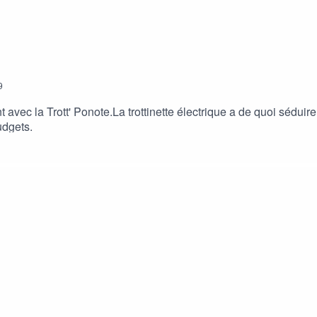
9
nt avec la Trott' Ponote.La trottinette électrique a de quoi séd
udgets.