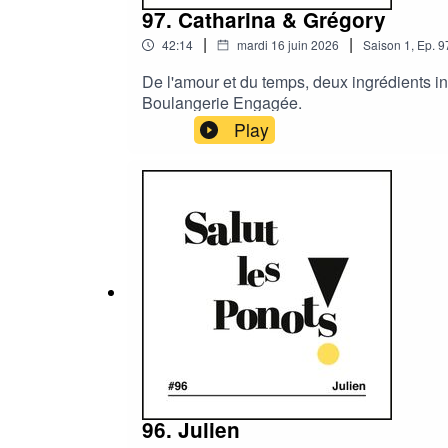
97. Catharina & Grégory
|
|
42:14
mardi 16 juin 2026
Saison
1
,
Ep.
9
De l'amour et du temps, deux ingrédients in
Boulangerie Engagée.
Play
96. Julien