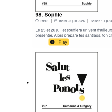
98. Sophie
|
|
29:42
mardi 23 juin 2026
Saison
1
,
Ep.
9
Le 25 et 26 juillet soufflera un vent d'ail
présenter. Alors prépare tes santiags, ton c
Play