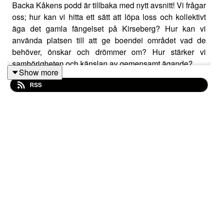
Backa Kåkens podd är tillbaka med nytt avsnitt! Vi frågar
oss; hur kan vi hitta ett sätt att löpa loss och kollektivt
äga det gamla fängelset på Kirseberg? Hur kan vi
använda platsen till att ge boendei området vad de
behöver, önskar och drömmer om? Hur stärker vi
samhörigheten och känslan av gemensamt ägande?
Show more
RSS
I det här avsnittet hör du ett samtal med Britt Jürgensen
som varit en drivande kraft i att mobilisera oss i att tänka
nytt kring vad ett gammalt övergivet fängelse skulle
kunna bli. Vi pratar om hur vi alla förmodligen har en
inneboende längtan av att höra hemma någonstans, och
hur Britt själv, som relativt nyligen flyttat till Sverige,
också gör det här för sig själv, för sin egen känsla av
"belonging".