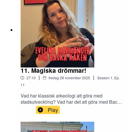
Hur tänker Nils om hur vi bygger lokalt
engagemang? Vilka visioner har han för
framtiden? Lyssna och lär.
11. Magiska drömmar!
|
|
27:10
fredag 28 november 2025
Season
1
,
Ep.
11
Vad har klassisk arkeologi att göra med
stadsutveckling? Vad har det att göra med Backa
Kåken? Allt (eller åtminstone mycket) om du
Play
frågar Evelina Marmander, som gästar det här
avsnittet. Utöver arkeologi pratar vi om drömmar,
visioner, om vad som gör att vi känner oss