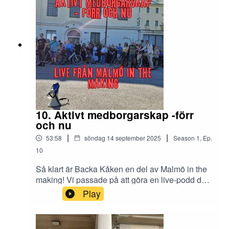
hemma på en plats och mycket mer. Som vanligt,
om du vill bli medlem i föreningen eller delägare i
Backa Kåkens fastighetsbolag - eller bara vill ta
reda på mer kring vad som är på gång, kolla vår
hemsida.
10. Aktivt medborgarskap -förr
och nu
|
|
53:58
söndag 14 september 2025
Season
1
,
Ep.
10
Så klart är Backa Kåken en del av Malmö in the
making! Vi passade på att göra en live-podd där
vi försökte förstå mer av Kirsebergs historia, hur
Play
den alltid präglats av ett utanförskap, där man
placerade sådant man inte riktigt ville veta av
inne i staden. Häxbränningar, gravplatser och