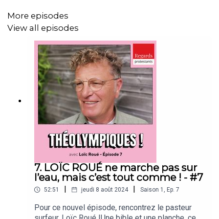
GFC Ajaccio Volley-Ball avec ce désir de transmission
More episodes
qui lui tient tant à cœur.
View all episodes
Crédits
Un podcast produit par
Regards Protestants
Réalisation : Jean-Luc Gadreau
Habillage sonore : Laurent Bazart
Hymne brésilien
Joao Alexandre - Como agradar a Deus sendo músico
7. LOÏC ROUÉ ne marche pas sur
Son ambiance matche Ajaccio Royan
l’eau, mais c’est tout comme ! - #7
|
|
52:51
jeudi 8 août 2024
Saison
1
,
Ep.
7
Son ambiance entrainement
Pour ce nouvel épisode, rencontrez le pasteur
Village People « YMCA »
surfeur, Loïc Roué !Une bible et une planche, ce