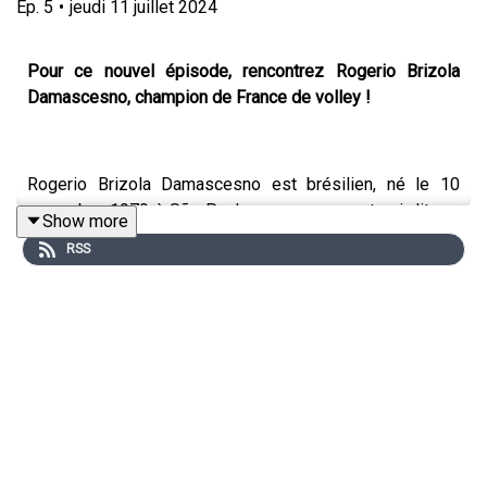
Ep.
5
•
jeudi 11 juillet 2024
Pour ce nouvel épisode, rencontrez Rogerio Brizola
Damascesno, champion de France de volley !
Rogerio Brizola Damascesno est brésilien, né le 10
novembre 1979 à São Paulo, avec un accent qui dit par
Show more
les mots le soleil et une certaine manière de concevoir
RSS
la vie… et justement sa vie est faite de sport avec le
volley-ball, de musique avec la guitare et de beaucoup
de Dieu. Il évolue en France depuis 2006 d’abord dans le
championnat de pro B, décrochant le titre de champion
de France en 2008. Narbonne, Poitiers, Tourcoing Lille
Métropole... il remporte les play-off en 2011, et sera
5ème et demi-finaliste en Ligue A en 2013. Du haut de
ses 1 mètre 99, cet attaquant, a excellé au poste de
central. Sa reconversion le conduit à devenir coach au