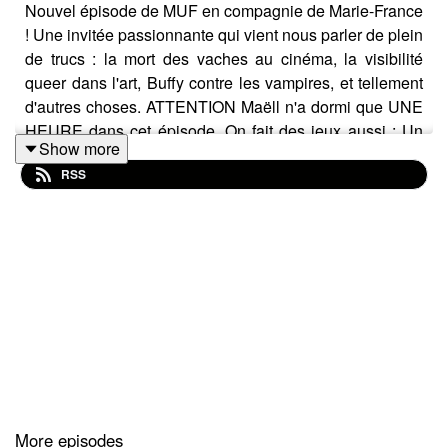
Nouvel épisode de MUF en compagnie de Marie-France
! Une invitée passionnante qui vient nous parler de plein
de trucs : la mort des vaches au cinéma, la visibilité
queer dans l'art, Buffy contre les vampires, et tellement
d'autres choses. ATTENTION Maëll n'a dormi que UNE
HEURE dans cet épisode. On fait des jeux aussi : Un
Show more
version spéciale de Sens Cri-trique et un blind test
RSS
spécial Jacques Demy.
Bon épisode les Muffins ✨
Pour suivre le travail de Marie-France :
Son compte Instagram
Le club de lecture des Violette
Le ciné-club du
Planning Familial 80
More episodes