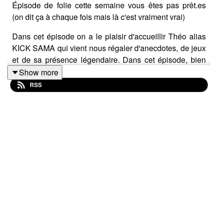
Épisode de folie cette semaine vous êtes pas prêt.es
(on dit ça à chaque fois mais là c'est vraiment vrai)
Dans cet épisode on a le plaisir d'accueillir Théo alias
KICK SAMA qui vient nous régaler d'anecdotes, de jeux
et de sa présence légendaire. Dans cet épisode, bien
sûr, on parle du travail de Théo, de dessin, d'animation,
Show more
des gens avec qui il a travaillé, de ses nombreux projets
RSS
mais aussi de pleiiiin d'autres trucs comme de nos
morning routines, de la petite souris, de Crazy Frog et
du Youtube de notre époque. Théo nous fait une carte
blanche iconique, Maëll un jeu sur les youtubeurs
cancel et on finit par un jeu de Théo aussi absurde que
drôle. Bonne écoute 🔥
La liste des références citées dans l'épisode a dépassé
tous les records cette fois-ci, on est à plus de 100
entrées ! CENT !! Vous avez l'habitude maintenant elle