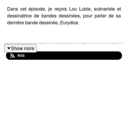
Dans cet épisode, je reçois Lou Lubie, scénariste et
dessinatrice de bandes dessinées, pour parler de sa
dernière bande dessinée,
Eurydice
.
Lou Lubie est l'autrice de douze livres, qui parlent
Show more
d'émotions, de rapport à soi et de sujets de société.
RSS
Originaire de l'île de la Réunion, elle publie son premier
roman à l'âge de dix-huit ans, avant de s'orienter vers la
BD. Son album
Goupil ou face
– BD de vulgarisation sur
la bipolarité –, la fait connaître en métropole.
Depuis, Lou Lubie traite de sujets variés comme les
relations LGBT (
La Fille dans l’écran
), les angoisses
(
L'Homme de la situation
), les contes de fées (
Et à la fin,
ils meurent
), les surdoués (
Comme un oiseau dans un