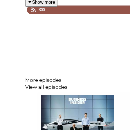
Show more
RSS
Mehr Infos und Fotos findet ihr hier: ⁠www.instag
Du möchtest mehr über unser
https://www.businessinsider.de/podcasts/wirtsch
_______________________________________
Macht & Millionen - eine Produktion von Business 
More episodes
View all episodes
Redaktion: Kayhan Özgenç, Christine van den Berg
Produktion und Sound: Peer Semrau
Titelmusik: Afonelli