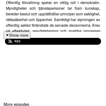
Offentlig förvaltning spelar en viktig roll i demokratin.
Myndigheter och tjänstepersoner tar fram kunskap,
bereder beslut och upprätthåller principer som saklighet,
rättssäkerhet och öppenhet. Samtidigt har styrningen av
offentlig sektor förändrats de senaste decennierna. Krav
på effektivitet, resultatstyrning och snabba processer
Show more
påverkar villkoren för tjänstepersoners arbete.
RSS
I det här avsnittet samtalar vi om förvaltningens roll i
demokratin. Vad händer om tjänstepersoner upplever att
det blivit svårare att föra fram risker, konsekvenser och
kunskap till politiken? Hur påverkas kvaliteten i lagar
och beslut om processer och rättssäkerhet sätts under
press? Och vad krävs för att offentliga institutioner ska
kunna värna integritet, professionalism och långsiktighet
även i pressade tider?
More episodes