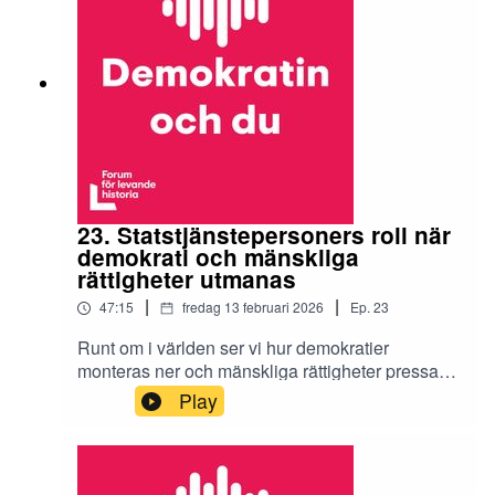
docent och lektor i filosofi vid Södertörns
högskola. Hon forskar om Hannah Arendts
politiska filosofi och har, med Arendt som
utgångspunkt, undervisat i etik, folkmord och
mänskliga rättigheter på Försvarshögskolan.
23. Statstjänstepersoners roll när
demokrati och mänskliga
rättigheter utmanas
|
|
47:15
fredag 13 februari 2026
Ep.
23
Runt om i världen ser vi hur demokratier
monteras ner och mänskliga rättigheter pressas
tillbaka – ibland med lagar och demokratiska
Play
metoder som verktyg. I det här avsnittet frågar vi
oss om liknande spänningar kan uppstå även i
Sverige: Vad händer om politiska beslut krockar
med mänskliga rättigheter? Vilket ansvar har