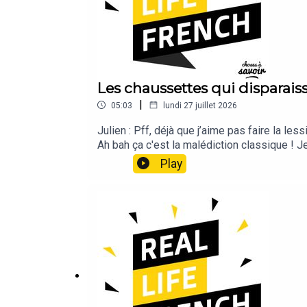
Les chaussettes qui disparais
|
05:03
lundi 27 juillet 2026
Julien : Pff, déjà que j’aime pas faire la le
Ah bah ça c'est la malédiction classique ! J
passé un quart d'heure à fouiller partout, e
Play
donnera un petit côté rebelle !