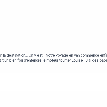
la destination… On y est ! Notre voyage en van commence enfin 
it un bien fou d'entendre le moteur tourner.Louise : J'ai des pap
voisin ?Julien : Mais oui t’inquiète ! Et puis, tu sais bien que ce n’
des vacances !