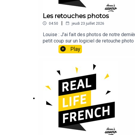
Les retouches photos
|
04:50
jeudi 23 juillet 2026
Louise : J’ai fait des photos de notre derniè
petit coup sur un logiciel de retouche photo 
ça… Et ça serait bête de pas partager ce bea
Play
t’inquiète ! Et au pire maintenant avec l’IA,