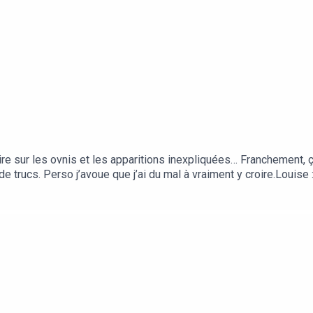
ire sur les ovnis et les apparitions inexpliquées… Franchement,
 de trucs. Perso j’avoue que j’ai du mal à vraiment y croire.Louis
peur de faire des cauchemars ce soir.Julien : T'inquiète pas, si
, en plein milieu d’une colocation !