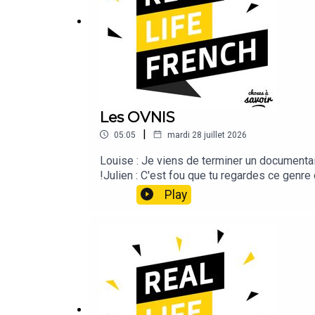
Les OVNIS
|
05:05
mardi 28 juillet 2026
Louise : Je viens de terminer un documenta
!Julien : C'est fou que tu regardes ce genre
gens étaient super crédibles. Du coup, j’ai 
Play
qu’ils viennent enlever des gens comme nous