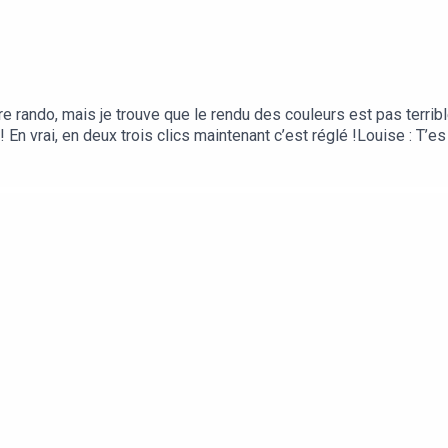
re rando, mais je trouve que le rendu des couleurs est pas terribl
! En vrai, en deux trois clics maintenant c’est réglé !Louise : T’
u souvenir pour quelques imperfections.Julien : Un petit tuto sur
 t’as même plus besoin d’apprendre que c’est déjà fait !