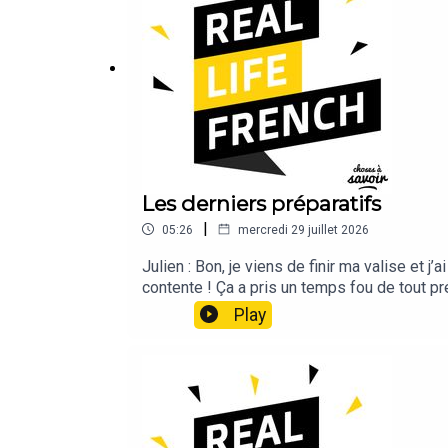
Les derniers préparatifs
|
05:26
mercredi 29 juillet 2026
Julien : Bon, je viens de finir ma valise et j
contente ! Ça a pris un temps fou de tout pr
un peu peur que mes affaires rentrent pas sou
Play
je cherchais ! Notre petit cocon mais en ver