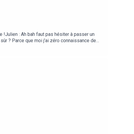
e !Julien : Ah bah faut pas hésiter à passer un
es sûr ? Parce que moi j’ai zéro connaissance de
 internet et tu seras vite une professionnelle