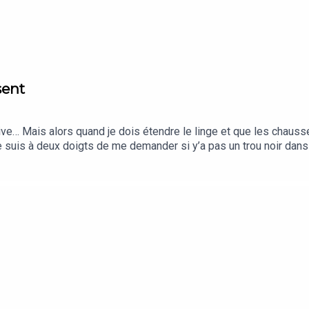
sent
ssive… Mais alors quand je dois étendre le linge et que les chauss
e suis à deux doigts de me demander si y’a pas un trou noir dans 
t incapable de retrouver ma deuxième chaussette rouge…Louise : E