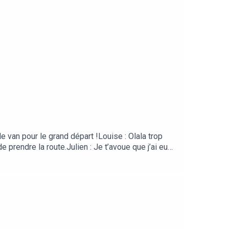
 le van pour le grand départ !Louise : Olala trop
 prendre la route.Julien : Je t’avoue que j’ai eu
Une vraie petite maison !Louise : C’est pile ce que