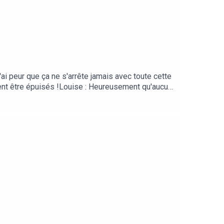
'ai peur que ça ne s'arrête jamais avec toute cette
ivent être épuisés !Louise : Heureusement qu'aucun
n, il faut faire encore plus attention que