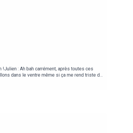
!Julien : Ah bah carrément, après toutes ces
illons dans le ventre même si ça me rend triste de
est qu’un au revoir ! On finira bien par revenir ici !