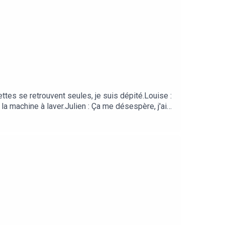
ettes se retrouvent seules, je suis dépité.Louise :
la machine à laver.Julien : Ça me désespère, j'ai
t bah t’as qu’à en mettre des dépareillées. Ça te