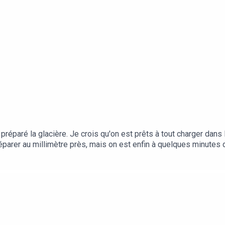
’ai préparé la glacière. Je crois qu'on est prêts à tout charger dans
éparer au millimètre près, mais on est enfin à quelques minutes de
s le lit… Mais en vrai, c’est plus large que ce que j’imaginais ! 
sion mobile pour voyager où l’on veut !