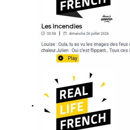
Les incendies
|
05:58
dimanche 26 juillet 2026
Louise : Oula, tu as vu les images des feux d
chaleur.Julien : Oui c'est flippant... Tous 
feu n'a touché notre région pour le moment. Ma
Play
d'habitude ! Ça serait bête d'abîmer nos bel