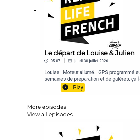
Le départ de Louise & Julien
|
05:07
jeudi 30 juillet 2026
Louise : Moteur allumé… GPS programmé sur 
semaines de préparation et de galères, ça fa
quitter l’appart ! T’as bien laissé les clés au 
Play
Mais en attendant, il est temps de profiter 
More episodes
View all episodes