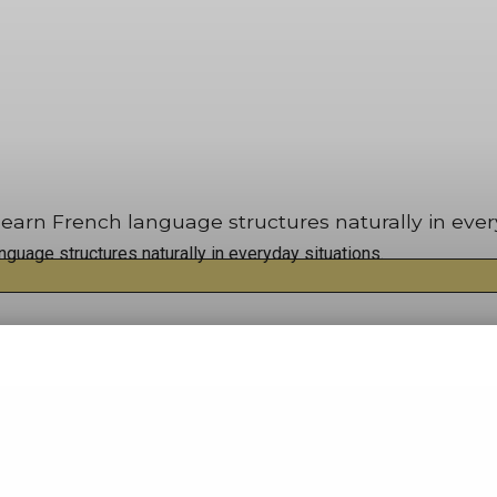
earn French language structures naturally in every
guage structures naturally in everyday situations.