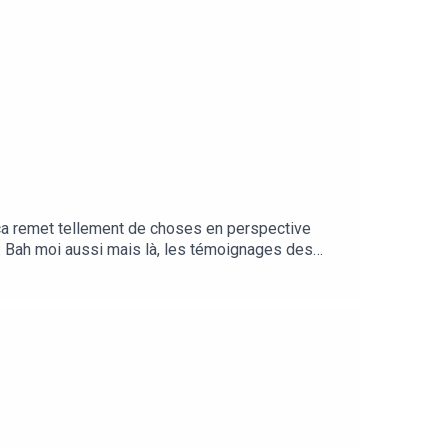
 ça remet tellement de choses en perspective
e : Bah moi aussi mais là, les témoignages des
 des petits hommes verts débarquent ça m’étonnerait