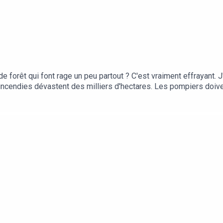
e forêt qui font rage un peu partout ? C'est vraiment effrayant. J
ces incendies dévastent des milliers d'hectares. Les pompiers do
is il suffit d'une étincelle pour que ça parte…Julien : Tu as raiso
les forêts…