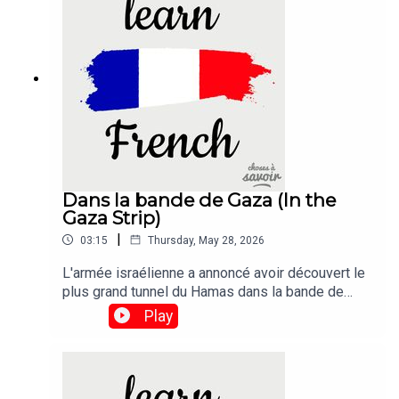
Dans la bande de Gaza (In the
Gaza Strip)
|
03:15
Thursday, May 28, 2026
L'armée israélienne a annoncé avoir découvert le
plus grand tunnel du Hamas dans la bande de
Gaza à ce jour, à seulement quelques centaines
Play
de mètres du point de passage
frontalier.Traduction :The Israeli army has said it
had uncovered the biggest Hamas tunnel in the
Gaza Strip so far, just a few hundred metres from