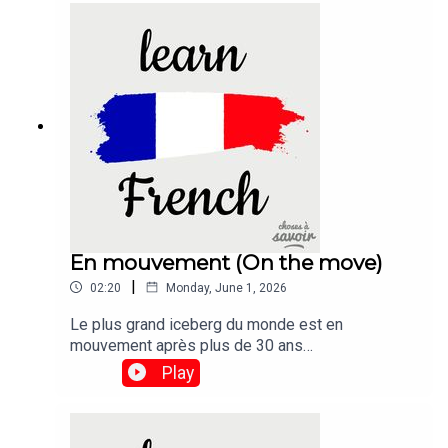
seen before in wild elephants has been found in
the bodies of six animals that died in mysterious
circumstances in Zimbabwe.
En mouvement (On the move)
|
02:20
Monday, June 1, 2026
Le plus grand iceberg du monde est en
mouvement après plus de 30 ans
d'immobilité.Traduction :The world's biggest
Play
iceberg is on the move after more than 30 years
being stuck.