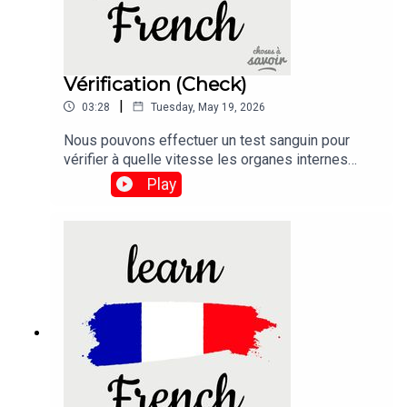
Vérification (Check)
|
03:28
Tuesday, May 19, 2026
Nous pouvons effectuer un test sanguin pour
vérifier à quelle vitesse les organes internes
d'une personne vieillissent, et même prédire
Play
lesquels pourraient bientôt connaître une
défaillance.Traduction :We can run a blood test to
check how fast a person's internal organs are
ageing, and even predict which ones might soon
fail.