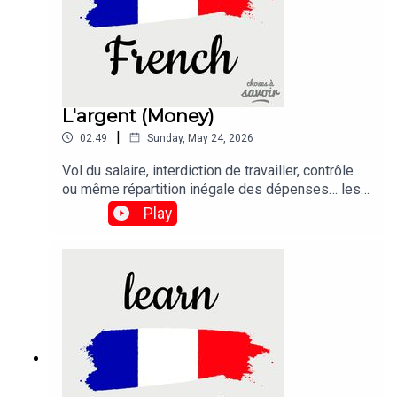
L'argent (Money)
|
02:49
Sunday, May 24, 2026
Vol du salaire, interdiction de travailler, contrôle
ou même répartition inégale des dépenses… les
violences économiques dans le couple n’ont pas
Play
disparu.Traduction :Theft of salary, prohibition
from working, control, or even unequal distribution
of expenses... economic violence within couples
has not disappeared.