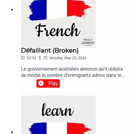
Défaillant (Broken)
|
02:52
Monday, May 25, 2026
Le gouvernement australien annonce qu'il réduira
de moitié le nombre d'immigrants admis dans les
deux prochaines années dans le but de réparer le
Play
système d'immigration "défaillant" du
pays.Traduction :The Australian government says
it will halve the migration intake within two years
in a bid to fix the country's "broken" immigration
system.