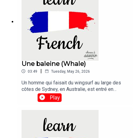
tthe border crossing.
Une baleine (Whale)
|
03:49
Tuesday, May 26, 2026
Un homme qui faisait du wingsurf au large des
côtes de Sydney, en Australie, est entré en
collision avec un baleineau qui sautait hors de
Play
l'eau.Traduction :A man was taking part in the
sport of wing foiling off the coast of Sydney,
Australia, when he crashed into a breaching whale
calf.