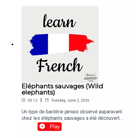
Eléphants sauvages (Wild
elephants)
|
03:12
Tuesday, June 2, 2026
Un type de bactérie jamais observé auparavant
chez les éléphants sauvages a été découvert
dans les corps de six animaux décédés dans des
Play
circonstances mystérieuses au
Zimbabwe.Traduction :A type of bacterium never