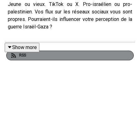
Jeune ou vieux. TikTok ou X. Pro-israélien ou pro-
palestinien. Vos flux sur les réseaux sociaux vous sont
propres. Pourraient-ils influencer votre perception de la
guerre Israël-Gaza ?
Show more
Traduction :
RSS
Young or old. TikTok or X. Pro-Israeli or pro-Palestinian.
Your social media feeds are unique to you. Could they be
shaping how you view the Israel-Gaza war?