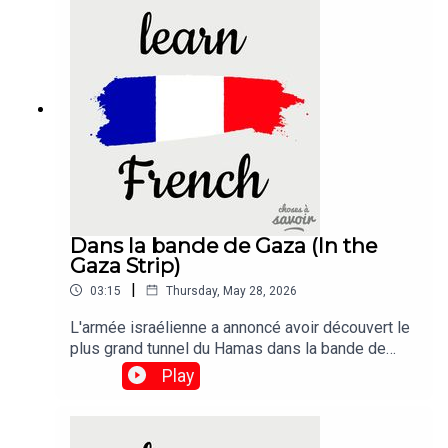
Dans la bande de Gaza (In the
Gaza Strip)
|
03:15
Thursday, May 28, 2026
L'armée israélienne a annoncé avoir découvert le
plus grand tunnel du Hamas dans la bande de
Gaza à ce jour, à seulement quelques centaines
Play
de mètres du point de passage
frontalier.Traduction :The Israeli army has said it
had uncovered the biggest Hamas tunnel in the