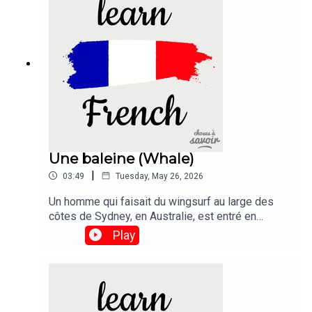
Gaza Strip so far, just a few hundred metres from
tthe border crossing.
Une baleine (Whale)
|
03:49
Tuesday, May 26, 2026
Un homme qui faisait du wingsurf au large des
côtes de Sydney, en Australie, est entré en
collision avec un baleineau qui sautait hors de
Play
l'eau.Traduction :A man was taking part in the
sport of wing foiling off the coast of Sydney,
Australia, when he crashed into a breaching whale
calf.