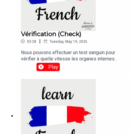
Vérification (Check)
|
03:28
Tuesday, May 19, 2026
Nous pouvons effectuer un test sanguin pour
vérifier à quelle vitesse les organes internes
d'une personne vieillissent, et même prédire
Play
lesquels pourraient bientôt connaître une
défaillance.Traduction :We can run a blood test to
check how fast a person's internal organs are
ageing, and even predict which ones might soon
fail.