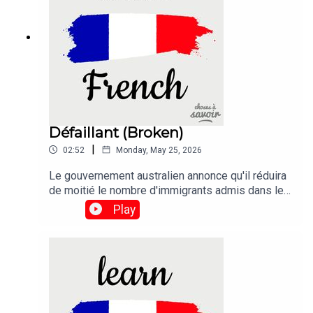
Défaillant (Broken)
|
02:52
Monday, May 25, 2026
Le gouvernement australien annonce qu'il réduira
de moitié le nombre d'immigrants admis dans les
deux prochaines années dans le but de réparer le
Play
système d'immigration "défaillant" du
pays.Traduction :The Australian government says
it will halve the migration intake within two years
in a bid to fix the country's "broken" immigration
system.