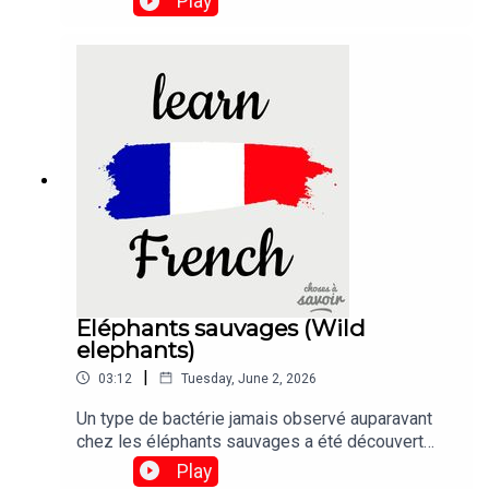
Play
Eléphants sauvages (Wild
elephants)
|
03:12
Tuesday, June 2, 2026
Un type de bactérie jamais observé auparavant
chez les éléphants sauvages a été découvert
dans les corps de six animaux décédés dans des
Play
circonstances mystérieuses au