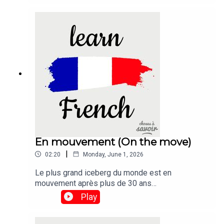
Zimbabwe.Traduction :A type of bacterium never
seen before in wild elephants has been found in
the bodies of six animals that died in mysterious
circumstances in Zimbabwe.
En mouvement (On the move)
|
02:20
Monday, June 1, 2026
Le plus grand iceberg du monde est en
mouvement après plus de 30 ans
d'immobilité.Traduction :The world's biggest
Play
iceberg is on the move after more than 30 years
being stuck.