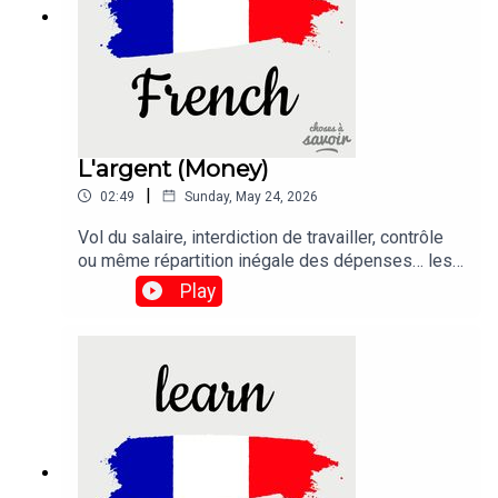
L'argent (Money)
|
02:49
Sunday, May 24, 2026
Vol du salaire, interdiction de travailler, contrôle
ou même répartition inégale des dépenses… les
violences économiques dans le couple n’ont pas
Play
disparu.Traduction :Theft of salary, prohibition
from working, control, or even unequal distribution
of expenses... economic violence within couples
has not disappeared.