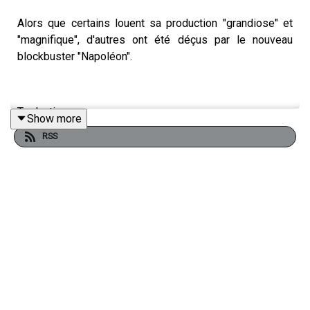
Alors que certains louent sa production "grandiose" et
"magnifique", d'autres ont été déçus par le nouveau
blockbuster "Napoléon".
Traduction :
Show more
RSS
While some point to its “grandiose” and “beautiful”
production, others were disappointed by new
blockbuster “Napoléon”.