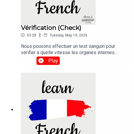
Vérification (Check)
|
03:28
Tuesday, May 19, 2026
Nous pouvons effectuer un test sanguin pour
vérifier à quelle vitesse les organes internes
d'une personne vieillissent, et même prédire
Play
lesquels pourraient bientôt connaître une
défaillance.Traduction :We can run a blood test to
check how fast a person's internal organs are
ageing, and even predict which ones might soon
fail.