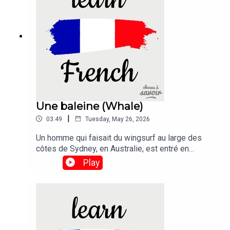
tthe border crossing.
Une baleine (Whale)
|
03:49
Tuesday, May 26, 2026
Un homme qui faisait du wingsurf au large des
côtes de Sydney, en Australie, est entré en
collision avec un baleineau qui sautait hors de
Play
l'eau.Traduction :A man was taking part in the
sport of wing foiling off the coast of Sydney,
Australia, when he crashed into a breaching whale
calf.