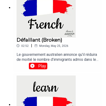
Défaillant (Broken)
|
02:52
Monday, May 25, 2026
Le gouvernement australien annonce qu'il réduira
de moitié le nombre d'immigrants admis dans les
deux prochaines années dans le but de réparer le
Play
système d'immigration "défaillant" du
pays.Traduction :The Australian government says
it will halve the migration intake within two years
in a bid to fix the country's "broken" immigration
system.