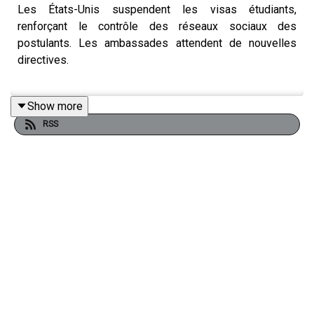
Les États-Unis suspendent les visas étudiants,
renforçant le contrôle des réseaux sociaux des
postulants. Les ambassades attendent de nouvelles
directives.
Show more
Traduction:
RSS
The U.S. halts student visas, intensifying scrutiny of
applicants' social media. Embassies await further
instructions.