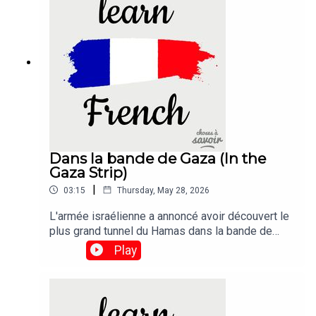
Dans la bande de Gaza (In the
Gaza Strip)
|
03:15
Thursday, May 28, 2026
L'armée israélienne a annoncé avoir découvert le
plus grand tunnel du Hamas dans la bande de
Gaza à ce jour, à seulement quelques centaines
Play
de mètres du point de passage
frontalier.Traduction :The Israeli army has said it
had uncovered the biggest Hamas tunnel in the
Gaza Strip so far, just a few hundred metres from