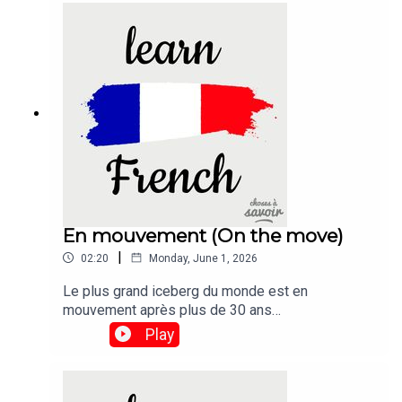
seen before in wild elephants has been found in
the bodies of six animals that died in mysterious
circumstances in Zimbabwe.
En mouvement (On the move)
|
02:20
Monday, June 1, 2026
Le plus grand iceberg du monde est en
mouvement après plus de 30 ans
d'immobilité.Traduction :The world's biggest
Play
iceberg is on the move after more than 30 years
being stuck.