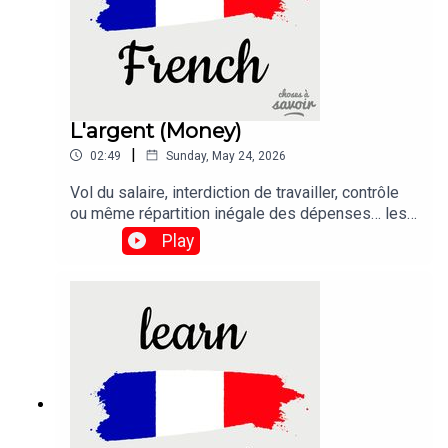
L'argent (Money)
|
02:49
Sunday, May 24, 2026
Vol du salaire, interdiction de travailler, contrôle
ou même répartition inégale des dépenses… les
violences économiques dans le couple n’ont pas
Play
disparu.Traduction :Theft of salary, prohibition
from working, control, or even unequal distribution
of expenses... economic violence within couples
has not disappeared.