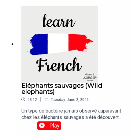
Eléphants sauvages (Wild
elephants)
|
03:12
Tuesday, June 2, 2026
Un type de bactérie jamais observé auparavant
chez les éléphants sauvages a été découvert
dans les corps de six animaux décédés dans des
Play
circonstances mystérieuses au
Zimbabwe.Traduction :A type of bacterium never