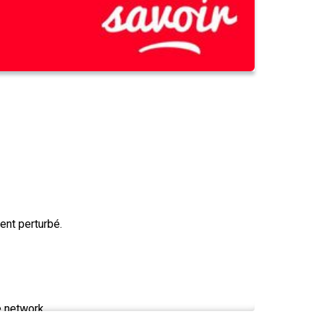
ent perturbé.
e network.