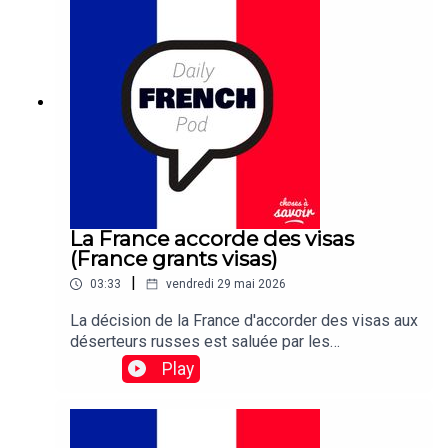
La France accorde des visas
(France grants visas)
|
03:33
vendredi 29 mai 2026
La décision de la France d'accorder des visas aux
déserteurs russes est saluée par les
organisations de défense des droits de l'homme,
Play
qui espèrent que d'autres pays de l'UE suivront
cet exemple.Traduction:France's decision to grant
visas to Russian deserters is being celebrated
by human rights groups who hope other EU