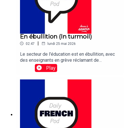
En ébullition (In turmoil)
|
02:47
lundi 25 mai 2026
Le secteur de l'éducation est en ébullition, avec
des enseignants en grève réclamant de
meilleures conditions de travail et des salaires
Play
plus élevés.Traduction: The education sector is in
turmoil, with teachers on strike demanding better
working conditions and higher wages.