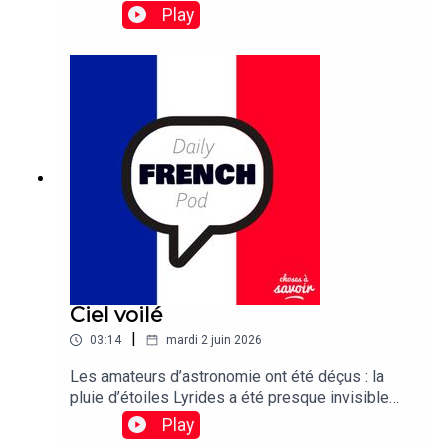
Play
Ciel voilé
|
03:14
mardi 2 juin 2026
Les amateurs d’astronomie ont été déçus : la
pluie d’étoiles Lyrides a été presque invisible
cette année à cause d’un voile nuageux
Play
persistant.Traduction : Stargazers were left