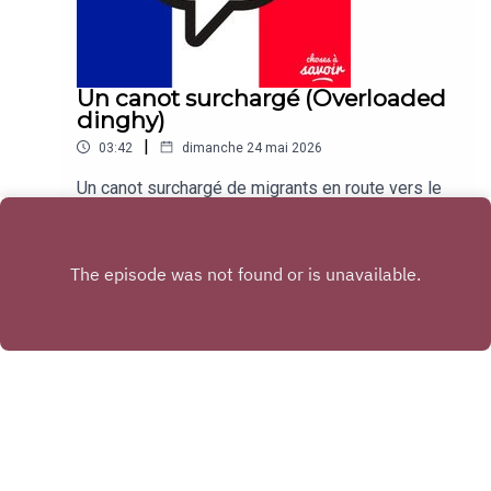
Un canot surchargé (Overloaded
dinghy)
|
03:42
dimanche 24 mai 2026
Un canot surchargé de migrants en route vers le
Royaume-Uni depuis la France jeudi soir a chaviré
et coulé, causant la mort d'un bébé.Traduction:An
Play
overloaded migrant dinghy headed for the UK
from France on Thursday night capsized and
sank, killing one baby.
Copyright
Choses à Savoir