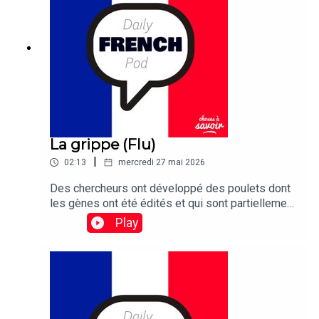
finally been unearthed – after 31 years.
La grippe (Flu)
|
02:13
mercredi 27 mai 2026
Des chercheurs ont développé des poulets dont
les gènes ont été édités et qui sont partiellement
résistants à la grippe
Play
aviaire.Traduction :Researchers have developed
gene-edited chickens that are partially resistant
to bird flu.