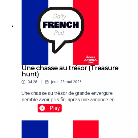
countries will follow suit.
Une chasse au trésor (Treasure
hunt)
|
04:28
jeudi 28 mai 2026
Une chasse au trésor de grande envergure
semble avoir pris fin, après une annonce en
France indiquant qu'une statuette de chouette en
Play
or enterrée a finalement été déterrée – après 31
ans.Traduction: A mass treasure hunt appears to
have come to an end, after an announcement in
France that a buried statuette of a golden owl has