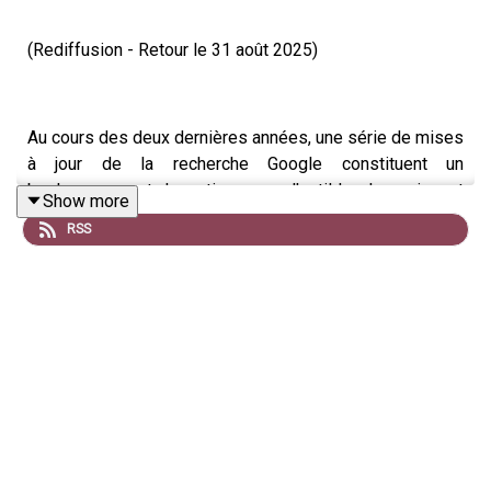
(Rediffusion - Retour le 31 août 2025)
Au cours des deux dernières années, une série de mises
à jour de la recherche Google constituent un
bouleversement dramatique pour l'outil le plus puissant
Show more
d'Internet.
RSS
Traduction :
The Colombian government has started exploring a sunk
18th Century Spanish galleon dubbed the “holy grail of
shipwrecks”.