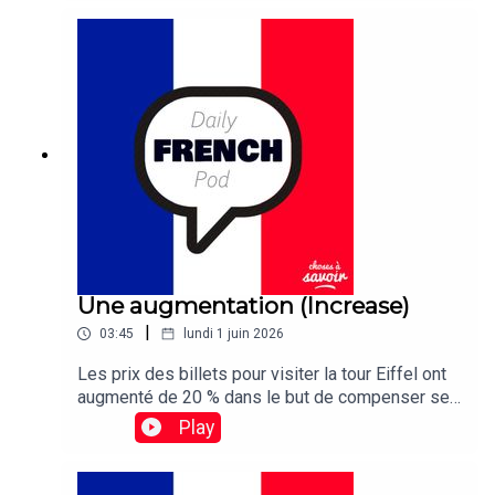
disappointed this year as persistent cloud cover
obscured the annual Lyrid meteor shower almost
entirely.
Une augmentation (Increase)
|
03:45
lundi 1 juin 2026
Les prix des billets pour visiter la tour Eiffel ont
augmenté de 20 % dans le but de compenser ses
coûts de maintenance élevés.Traduction :Ticket
Play
prices for visiting the Eiffel Tower have been
raised 20 percent in a bid to offset its sky-high
maintenance costs.