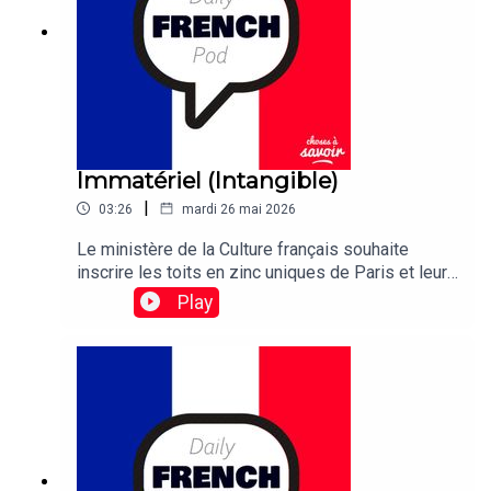
Immatériel (Intangible)
|
03:26
mardi 26 mai 2026
Le ministère de la Culture français souhaite
inscrire les toits en zinc uniques de Paris et leurs
ouvriers sur la liste du patrimoine culturel
Play
immatériel de l'UNESCO.Traduction:The French
culture ministry wants to etch the unique zinc-
plated rooftops of Paris and their workers in the
UNESCO list of Intangible Cultural Heritage.