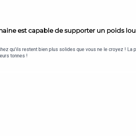
 bout du pays ! Cette ruée vers l'or transformera tout l'ouest 
on) !
maine est capable de supporter un poids lou
 qu'ils restent bien plus solides que vous ne le croyez ! La pr
ieurs tonnes !