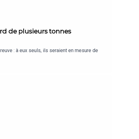
américain et, bien plus particulièrement, l’État de
rd de plusieurs tonnes
euve : à eux seuls, ils seraient en mesure de