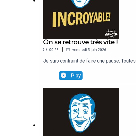
l'on ne sait trop comment – l'amusante situation fini
En 1802, un bijoutier se renseigne effectivement a
modique somme de 3,5 dollars. Évidemment : le de
On se retrouve très vite !
sonnantes et trébuchantes !
|
00:28
vendredi 5 juin 2026
Je suis contraint de faire une pause. Tout
Sitôt le marché conclu, une fiévreuse rumeur se ré
Play
ruèrent alors pour extraire en masse ce qui servir
Rapidement, cependant, le filon s'appauvrit et ne d
Mais ce n'est que partie remise.