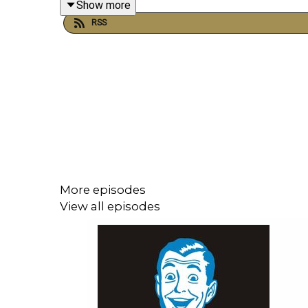
Show more
RSS
C'est en 1799 que cette drôle d'histoire s'est dé
d'or de 7,7 kilos ! Seulement, l'adolescent n'a r
possession.
Pensant avoir trouvé un simple caillou jaunâtre, le
avec nonchalance !
More episodes
C'est donc par ce concours de circonstance qu'une é
View all episodes
Une affaire de connaisseurs
Pendant des années, la famille de Conrad Reed (l