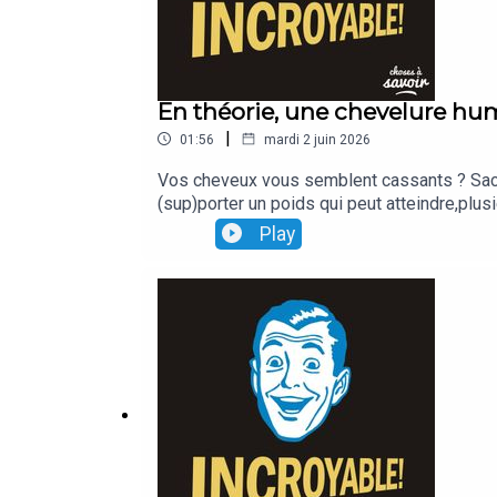
En 1848, un autre gisement est découvert à l'autre
Californie (surnommé "Golden State", pour l'occasi
En théorie, une chevelure hu
|
01:56
mardi 2 juin 2026
Vos cheveux vous semblent cassants ? Sachez
(sup)porter un poids qui peut atteindre,plus
Play