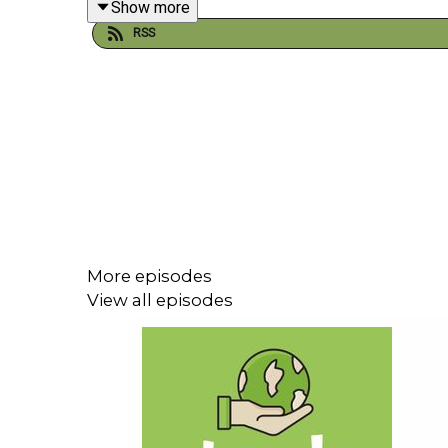
Show more
contrôle de l’humidité, stabilité des matériaux ou 
RSS
premiers modèles arrivent déjà. En 2026, un v
performances atteignent désormais 175 wattheures
un poids donné. Un niveau comparable aux batteries
Le sodium-ion n’est donc plus seulement une alt
conservent environ 90 % de leur capacité, là où l
sodium, composant du sel, est abondant et largem
chaînes d’approvisionnement plus diversifiées et
More episodes
View all episodes
Pour autant, la transition ne sera pas immédiate
internationale de l'énergie. L’objectif n’est d’ail
urbains ou le stockage d’énergie, tandis que le lit
Des acteurs comme Tiamat Energy travaillent déjà s