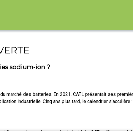
 VERTE
ies sodium-ion ?
s du marché des batteries. En 2021, CATL présentait ses premièr
cation industrielle. Cinq ans plus tard, le calendrier s’accélère
tifique, mais sur des progrès industriels. CATL affirme avoir le