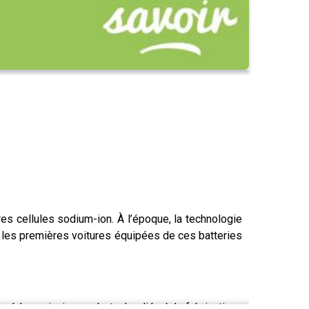
es cellules sodium-ion. À l’époque, la technologie
 : les premières voitures équipées de ces batteries
vé les principaux obstacles liés à la fabrication :