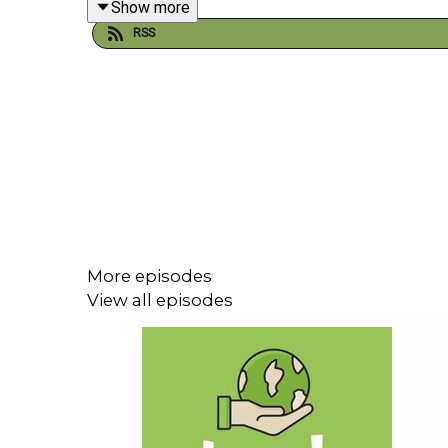
Show more
Concrètement, les arbres absorbent de l’eau par le
RSS
formation des nuages et, in fine, des pluies. Lors
moins de précipitations. Les chercheurs observe
degrés pendant la saison sèche. Dans le même temp
La situation s’aggrave encore lorsque la cou
supplémentaires par rapport aux zones intactes. 
moins chaque année. Ce phénomène enclenche un 
l’écosystème bascule. Des zones initialement t
profond, qui ne correspond plus aux conditions nat
More episodes
View all episodes
Les chiffres sont parlants. Entre 1985 et 2024, l
une surface supérieure à celle de l’Espagne. Ces
déforestation a ralenti ces dernières années, il 