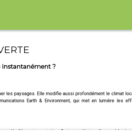
 VERTE
éo instantanément ?
r les paysages. Elle modifie aussi profondément le climat local
nications Earth & Environment, qui met en lumière les effet
sme clé : l’évapotranspiration. Ce terme désigne l’ensemble des