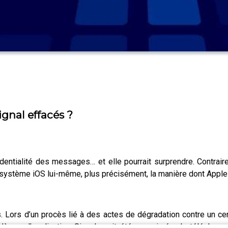
gnal effacés ?
identialité des messages… et elle pourrait surprendre. Contraire
système iOS lui-même, plus précisément, la manière dont Apple g
. Lors d’un procès lié à des actes de dégradation contre un ce
me : l’application Signal avait été supprimée du téléphone.