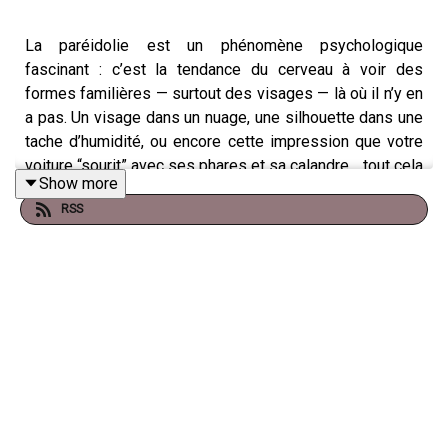
La paréidolie est un phénomène psychologique
fascinant : c’est la tendance du cerveau à voir des
formes familières — surtout des visages — là où il n’y en
a pas. Un visage dans un nuage, une silhouette dans une
tache d’humidité, ou encore cette impression que votre
voiture “sourit” avec ses phares et sa calandre… tout cela
Show more
relève de la paréidolie.
RSS
Le terme a été popularisé par le psychiatre russe Victor
Kandinsky au XIXe siècle, et il désigne une illusion
d’interprétation : notre cerveau ne se contente pas de
voir, il interprète. Et parfois, il interprète “trop”.
D’un point de vue neuroscientifique, ce phénomène
s’explique par le fonctionnement de zones spécialisées
du cerveau, notamment le Fusiform Face Area, une
région du cortex temporal dédiée à la reconnaissance
des visages. Cette zone est extrêmement sensible : elle