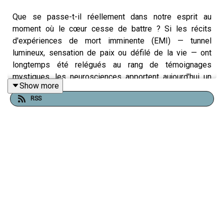
Que se passe-t-il réellement dans notre esprit au
moment où le cœur cesse de battre ? Si les récits
d'expériences de mort imminente (EMI) — tunnel
lumineux, sensation de paix ou défilé de la vie — ont
longtemps été relégués au rang de témoignages
mystiques, les neurosciences apportent aujourd'hui un
Show more
éclairage biologique saisissant. Une étude menée par la
RSS
professeure Jimo Borjigin de l'Université du Michigan
révèle une hyperactivité cérébrale inattendue qui défie
nos conceptions traditionnelles de la mort.
Une explosion d’activité dans un cerveau mourant
Contrairement à l'idée reçue d'une extinction progressive
et silencieuse, le cerveau semble connaître un baroud
d'honneur électrisant. En observant le cas d'une patiente
en état de mort cérébrale après l'arrêt de la ventilation