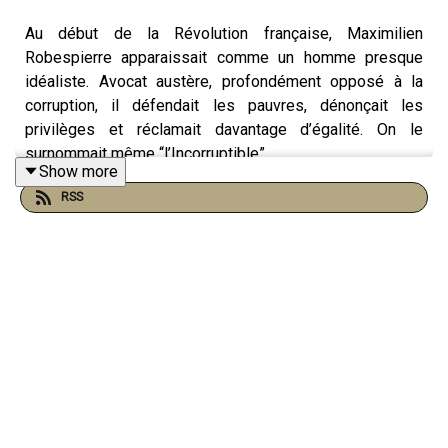
Au début de la Révolution française, Maximilien
Robespierre apparaissait comme un homme presque
idéaliste. Avocat austère, profondément opposé à la
corruption, il défendait les pauvres, dénonçait les
privilèges et réclamait davantage d’égalité. On le
surnommait même “l’Incorruptible”.
Show more
RSS
Et pourtant, quelques années plus tard, cet homme finit
guillotiné par… les révolutionnaires eux-mêmes.
Comment une telle chute a-t-elle été possible ?
Pour le comprendre, il faut revenir à une période
extrêmement chaotique. Après la chute de la monarchie