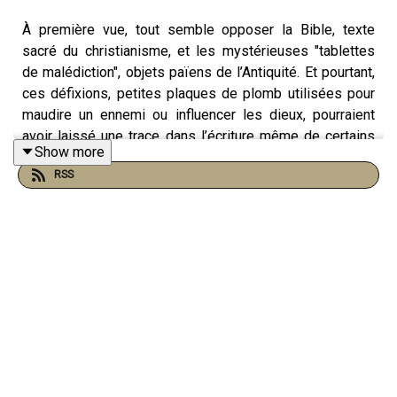
À première vue, tout semble opposer la Bible, texte
sacré du christianisme, et les mystérieuses "tablettes
de malédiction", objets païens de l’Antiquité. Et pourtant,
ces défixions, petites plaques de plomb utilisées pour
maudire un ennemi ou influencer les dieux, pourraient
avoir laissé une trace dans l’écriture même de certains
Show more
textes bibliques. Un lien inattendu… mais éclairant.
RSS
Ces tablettes de malédiction, répandues dans le monde
gréco-romain entre le Ve siècle avant J.-C. et la fin de
l’Empire romain, contenaient des formules magiques
destinées à nuire à quelqu’un. On les déposait dans des
tombes, des puits ou sous les temples, croyant ainsi
que les esprits ou divinités infernales transmettraient la
malédiction à la cible. Il pouvait s’agir d’un adversaire au
tribunal, d’un rival amoureux, ou même d’un concurrent