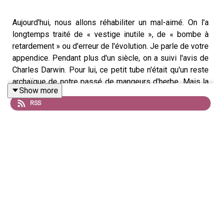
Aujourd'hui, nous allons réhabiliter un mal-aimé. On l'a
longtemps traité de « vestige inutile », de « bombe à
retardement » ou d'erreur de l'évolution. Je parle de votre
appendice. Pendant plus d'un siècle, on a suivi l'avis de
Charles Darwin. Pour lui, ce petit tube n'était qu'un reste
archaïque de notre passé de mangeurs d'herbe. Mais la
Show more
science moderne vient de prouver que Darwin s'est
RSS
trompé. L’appendice n'est pas un déchet, c’est une
forteresse biologique...