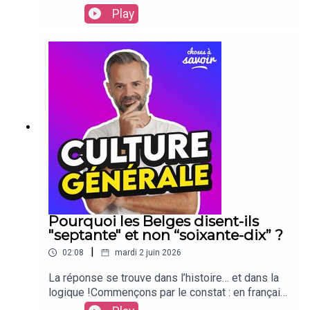
Play
Pourquoi les Belges disent-ils
"septante" et non “soixante-dix” ?
|
02:08
mardi 2 juin 2026
La réponse se trouve dans l’histoire… et dans la
logique !Commençons par le constat : en français,
nous avons des systèmes de numération un