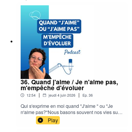
pas maîtrisée ....📩 pour t'abonner à notre
infolettremusique extro natureseye-18615106Si
vous souhaitez vous connecter de coeur à coeur
avec le monde, venez nous rejoindre 💙
www.communication-
quantique.comInstagramFacebook
36. Quand j'aime / Je n'aime pas,
m'empêche d'évoluer
|
|
12:54
jeudi 4 juin 2026
Ep.
36
Qui s'exprime en moi quand "J'aime " ou "Je
n'aime pas?"Nous basons souvent nos vies sur
des intentions très fortes où nous croyons que
Play
cela va pouvoir nous aider à evoluer.Il n'en est
rien.Un exemple d'un atelier pour imager de