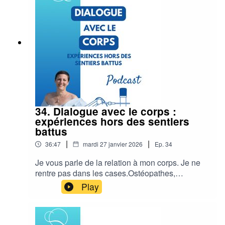
vous souhaitez vous connecter de coeur à coeur
avec le monde, venez nous rejoindre 💙
www.communication-
quantique.comInstagramFacebook
34. Dialogue avec le corps :
expériences hors des sentiers
battus
|
|
36:47
mardi 27 janvier 2026
Ep.
34
Je vous parle de la relation à mon corps. Je ne
rentre pas dans les cases.Ostéopathes,
massothérapeutes, kinésithérapeutes,
Play
spécialistes du corps, vous trouverez une
nouvelle lecture du corps grâce aux apports de la
Communication Quantique®.Un pied cassé et