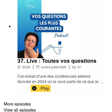
37. Live : Toutes vos questions
|
|
55:50
lundi 6 juillet 2026
Ep.
37
Cet extrait d'une des conférences ateliers
donnée en 2024 où je vous parle de ce que je vis
et de ce qu'il se passe quand on est dans cet
Play
espace de connexion à l'autreComment c'est
possible ?En quoi aujourd'hui l'humanité est
prête à aller de l'avant ?Qu'est ce que l'on fait de
More episodes
tout celales limites de l'intuition quand elle n'est
View all episodes