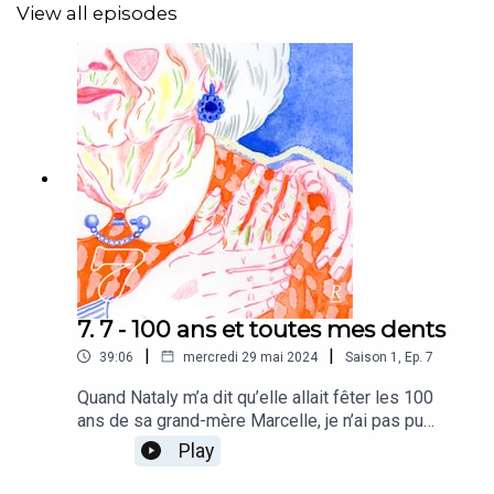
View all episodes
Avec: Véronique, Marine, Mona*, Annie*, Yvette Théraulaz
*Prénoms d'emprunt
Un podcast de Reportage et PhŒnik
Écrit, monté et réalisé par Charlotte Dumartheray
Propulsé par Radio Bascule
7. 7 - 100 ans et toutes mes dents
Création sonore:
Basile Rosselet
|
|
39:06
mercredi 29 mai 2024
Saison
1
,
Ep.
7
Accompagnement éditorial et production: Laure Gabus
Quand Nataly m’a dit qu’elle allait fêter les 100
ans de sa grand-mère Marcelle, je n’ai pas pu
mix:
Virgile Rosselet
m’empêcher d’écarquiller les yeux… 100 ans! J’ai
Play
tout de suite voulu rencontrer cette centenaire,
Illustration:
Justine Chanal
pour comprendre ce que cela pouvait vouloir dire,