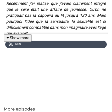
Recémment j’ai réalisé que j’avais clairement intégré
que le sexe était une affaire de jeunesse. Qu’on ne
pratiquait pas la capoeira au lit jusqu’à 120 ans. Mais
pourquoi l’idée que la sensualité, la sexualité est si
difficilement compatible dans mon imaginaire avec l'âge
qui avance?
Show more
RSS
Cet épisode va à la rencontre de seniors pour évoquer
leur rapport à la sexualité. Au gré des témoignages, on
décortique ce qui change avec le temps dans les
rapports intimes. Comment désire-t-on à 50, 60, 70, et
même 80 ans ? Qu’est-ce que ça change dans un couple
qui prend de l’âge lui aussi ? Quelle place et fonction
accorde-t-on à la sexualité dans toute une existence?
Parler de moments charnels de partage, c’est parler de
peurs, de jouissances et de lâcher prise.
More episodes
------------------------------------------------