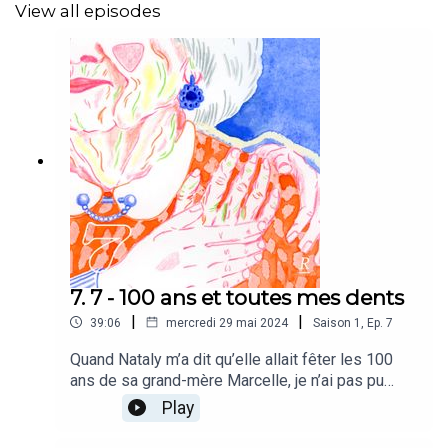
View all episodes
Propulsé par Radio Bascule
Création sonore:
Basile Rosselet
Accompagnement éditorial et production: Laure Gabus
Mix:
Virgile Rosselet
Illustration:
Justine Chanal
Partenariat:
Radio40
7. 7 - 100 ans et toutes mes dents
Merci au Canton de Vaud, à la Fondation Jan Michalski, la
|
|
Fondation Leenaards, la Fondation du jubilé de la
39:06
mercredi 29 mai 2024
Saison
1
,
Ep.
7
Mobilière et la FSRC pour leur soutien.
Quand Nataly m’a dit qu’elle allait fêter les 100
ans de sa grand-mère Marcelle, je n’ai pas pu
m’empêcher d’écarquiller les yeux… 100 ans! J’ai
Play
tout de suite voulu rencontrer cette centenaire,
Cet épisode a initialement été produit et réalisé dans le
pour comprendre ce que cela pouvait vouloir dire,