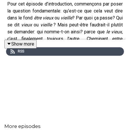
Pour cet épisode d’introduction, commençons par poser
la question fondamentale: qu’est-ce que cela veut dire
dans le fond
être vieux
ou
vieille
? Par quoi ça passe? Qui
se dit
vieux
ou
vieille
? Mais peut-être faudrait-il plutôt
se demander: qui nomme-t-on ainsi? parce que
le vieux
,
c’est finalement toujours l’autre… Cheminant entre
Show more
plusieurs témoignages, nous tenterons de comprendre
RSS
ce qui se dissimule derrière ce mot et les craintes qu’il
réveille.
------------------------------------------------
Avec: Jean Denervaud, Marie-thérèse, Claude Kiefer,
Luigi Raimondi et Pascal Rebetez
Un podcast de
Reportage
et PhŒnik
Écrit, monté et réalisé par Charlotte Dumartheray
More episodes