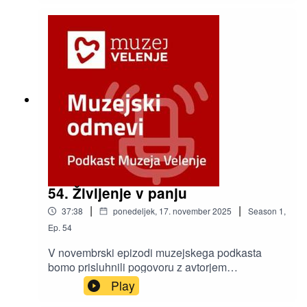
Klepca in Dmitrija Amona.
54. Življenje v panju
|
|
37:38
ponedeljek, 17. november 2025
Season
1
,
Ep.
54
V novembrski epizodi muzejskega podkasta
bomo prisluhnili pogovoru z avtorjem
dokumentarnega filma Življenje v panju Petrom
Play
Vrčkovnikom in kustosinjo Muzeja Velenje Špelo