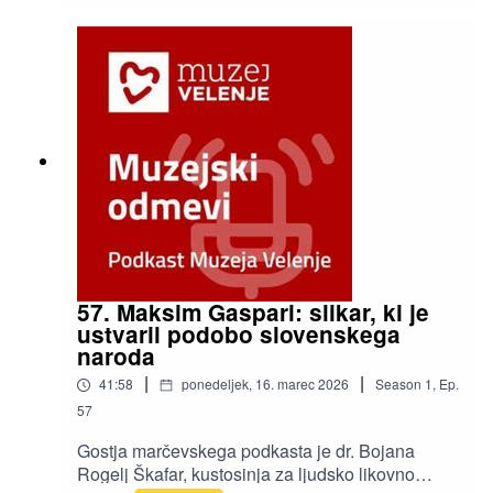
zbirateljstva na Velenjskem gradu.
57. Maksim Gaspari: slikar, ki je
ustvaril podobo slovenskega
naroda
|
|
41:58
ponedeljek, 16. marec 2026
Season
1
,
Ep.
57
Gostja marčevskega podkasta je dr. Bojana
Rogelj Škafar, kustosinja za ljudsko likovno