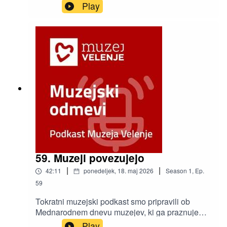
Purnat in Angelca Brunet, po domače Žoharjeva
Play
Gelca.
59. Muzeji povezujejo
|
|
42:11
ponedeljek, 18. maj 2026
Season
1
,
Ep.
59
Tokratni muzejski podkast smo pripravili ob
Mednarodnem dnevu muzejev, ki ga praznujemo
danes. Letošnja osrednja tema je »Muzeji
Play