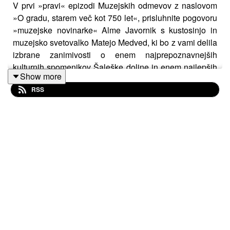
V prvi »pravi« epizodi Muzejskih odmevov z naslovom
»O gradu, starem več kot 750 let«, prisluhnite pogovoru
»muzejske novinarke« Alme Javornik s kustosinjo in
muzejsko svetovalko Matejo Medved, ki bo z vami delila
izbrane zanimivosti o enem najprepoznavnejših
kulturnih spomenikov Šaleške doline in enem najlepših
Show more
slovenskih gradov.
RSS