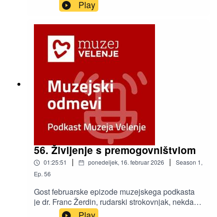
umetnost in slikovne vire v Slovenskem
Play
etnografskem muzeju, prejemnica Murkovega
priznanja 2025 in avtorica odmevne razstave
Maksim Gaspari: Ustvarjene podobe naroda, ki
je bila v SEM na ogled v lanskem letu.
56. Življenje s premogovništviom
|
|
01:25:51
ponedeljek, 16. februar 2026
Season
1
,
Ep.
56
Gost februarske epizode muzejskega podkasta
je dr. Franc Žerdin, rudarski strokovnjak, nekdanji
direktor Premogovnika Velenje ter svetnik
Play