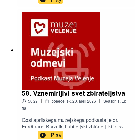
povezujejo razdeljeni svet«. Gostja podkasta je
Alenka Černelič Krošelj, direktorica Posavskega
muzeja Brežice in predsednica predsedstva
Skupnosti muzejev Slovenije (SMS).
58. Vznemirljivi svet zbirateljstva
|
|
50:29
ponedeljek, 20. april 2026
Season
1
,
Ep.
58
Gost aprilskega muzejskega podkasta je dr.
Ferdinand Blaznik, ljubiteljski zbiratelj, ki je svojo
zbirko predmetov azijskih kultur predstavil na
Play
razstavi z naslovom Vznemirljivi svet