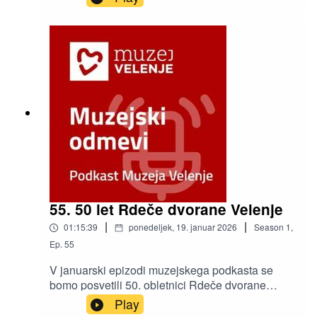
Mestne občine Velenje.
55. 50 let Rdeče dvorane Velenje
|
|
01:15:39
ponedeljek, 19. januar 2026
Season
1
,
Ep.
55
V januarski epizodi muzejskega podkasta se
bomo posvetili 50. obletnici Rdeče dvorane
Velenje. Pred mikrofon smo povabili nekdanjega
Play
in sedanjega direktorja Rdeče dvorane Marjana