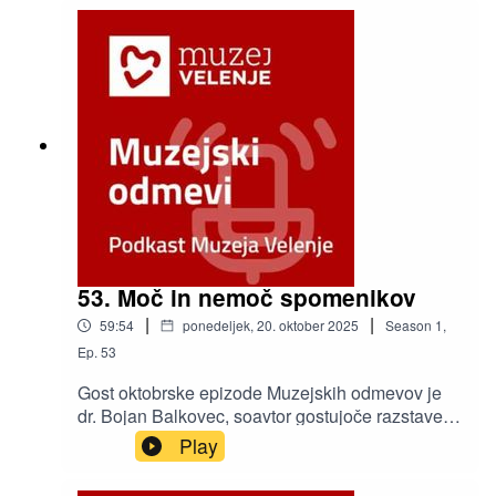
Regulj.
53. Moč in nemoč spomenikov
|
|
59:54
ponedeljek, 20. oktober 2025
Season
1
,
Ep.
53
Gost oktobrske epizode Muzejskih odmevov je
dr. Bojan Balkovec, soavtor gostujoče razstave
Moč in nemoč spomenikov, na kateri je
Play
predstavljena usoda spomenikov
narodnoosvobodilnega boja (NOB) in