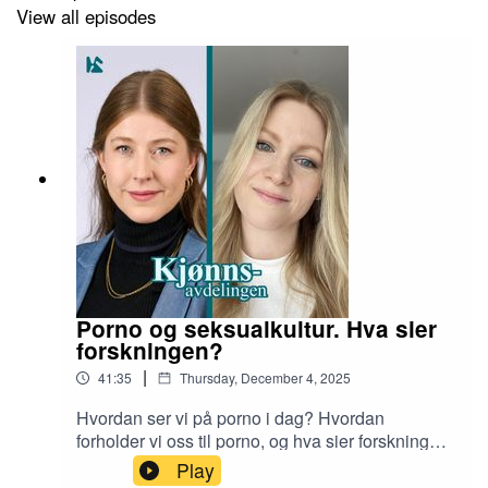
View all episodes
forteller:
https://www.kvinnehistorie.no/artikkel/t-2361/aa-
moete-i-abortnemd-kvinner-forteller
A history of pregancy, av Anne Stensvold
Abortspørsmålets politiske historie av Kari Tove
Elvbakken
Den gamle, den nye og den forente abortdebatten,
artikkel i Tidsskrift for kjønnsforskning av Berge Solberg
Porno og seksualkultur. Hva sier
forskningen?
|
41:35
Thursday, December 4, 2025
Hvordan ser vi på porno i dag? Hvordan
forholder vi oss til porno, og hva sier forskningen
om seksualturen nå? 1977 brant det første
Play
pornobålet i Norge. Den gang var porno et