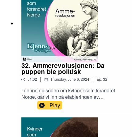
Runa Haukaa, kvinnehistorie.no: artikler om
nyfeministene og den nye kvinnebevegelsen og
om Lesbisk bevegelseProgramleder: Hanne
Skogvang StorkKlipp: Portapod
32. Ammerevolusjonen: Da
puppen ble politisk
|
|
51:02
Thursday, June 6, 2024
Ep.
32
I denne episoden om kvinner som forandret
Norge, går vi inn på etableringen av
Ammehjelpen i 1968 og hvordan det hang
Play
sammen med den framvoksende
kvinnebevegelsen - og også litt ammehistorie.I
episoden hører du: Gro Nylander - nyfeminist,
lege og forfatter; Trine Rogg Korsvik, Kildens
hushistoriker; Birgitta Haga Gripsrud,