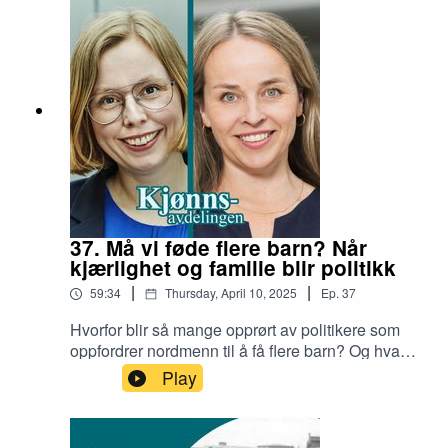
innført i 2020. Hvorfor vekker
seksualitetsundervisning stadig debatt – i dag,
og historisk? Du hører: Mathias Olsen fra Skeiv
ungdom, forskerne Beate Goldscmidt-Gjerløw,
Nordberg, Kristin Engh Førde og Kari Hernæs
Nordberg. Programleder: Hanne Skogvang
Stork.
37. Må vi føde flere barn? Når
kjærlighet og familie blir politikk
|
|
59:34
Thursday, April 10, 2025
Ep.
37
Hvorfor blir så mange opprørt av politikere som
oppfordrer nordmenn til å få flere barn? Og hva
kan egentlig politikere gjøre med en synkende
Play
fødselsrate? En samtale om politikk, tidsklemma,
intensivt foreldreskap, forventninger til kjærlighet
og kjernefamilie, og familiemangfold.Du hører