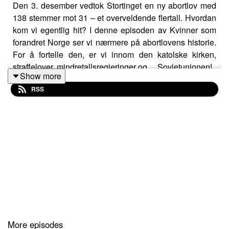
Den 3. desember vedtok Stortinget en ny abortlov med
138 stemmer mot 31 – et overveldende flertall. Hvordan
kom vi egentlig hit? I denne episoden av Kvinner som
forandret Norge ser vi nærmere på abortlovens historie.
For å fortelle den, er vi innom den katolske kirken,
straffelover, mindretallsregjeringer og… Sovjetunionen!
Show more
RSS
Med Kari Tove Elvbakken, Maria Antonie Sæther, Gro
Nylander. Programleder: Hanne Skogvang Stork.
Medvirkende: Kristine Sundvor Solvin. Klipp: Sebastian
Manriquez fra PortaPod.
KILDER:
«Vi var mange», redigert av Ellen Aanesen
More episodes
Kvinnehistorie.no: Å møte i abortnemnd. Kvinner