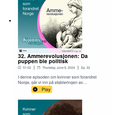
Runa Haukaa, kvinnehistorie.no: artikler om
nyfeministene og den nye kvinnebevegelsen og
om Lesbisk bevegelseProgramleder: Hanne
Skogvang StorkKlipp: Portapod
32. Ammerevolusjonen: Da
puppen ble politisk
|
|
51:02
Thursday, June 6, 2024
Ep.
32
I denne episoden om kvinner som forandret
Norge, går vi inn på etableringen av
Ammehjelpen i 1968 og hvordan det hang
Play
sammen med den framvoksende
kvinnebevegelsen - og også litt ammehistorie.I
episoden hører du: Gro Nylander - nyfeminist,
lege og forfatter; Trine Rogg Korsvik, Kildens
hushistoriker; Birgitta Haga Gripsrud,