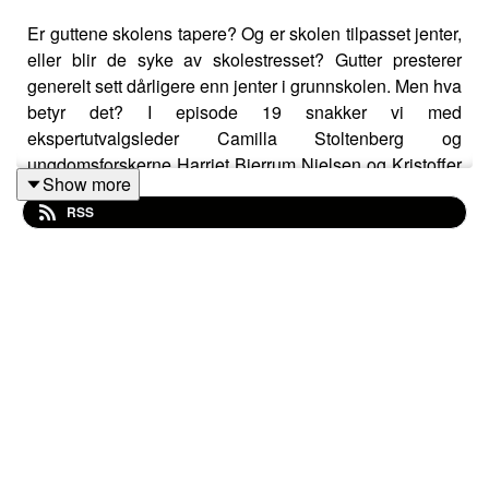
Er guttene skolens tapere? Og er skolen tilpasset jenter,
eller blir de syke av skolestresset? Gutter presterer
generelt sett dårligere enn jenter i grunnskolen. Men hva
betyr det? I episode 19 snakker vi med
ekspertutvalgsleder Camilla Stoltenberg og
ungdomsforskerne Harriet Bjerrum Nielsen og Kristoffer
Show more
Chelsom Vogt om hvordan gutter og jenter presterer på
RSS
skolen, og hva som ligger bak tallene om ungdommens
karakterer, frafall og psykisk helse.