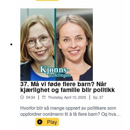
Niendeklassingene skal lære om mangfold,
kjønn og skeiv historie i tråd med læreplanen
innført i 2020. Hvorfor vekker
seksualitetsundervisning stadig debatt – i dag,
og historisk? Du hører: Mathias Olsen fra Skeiv
ungdom, forskerne Beate Goldscmidt-Gjerløw,
Nordberg, Kristin Engh Førde og Kari Hernæs
Nordberg. Programleder: Hanne Skogvang
Stork.
37. Må vi føde flere barn? Når
kjærlighet og familie blir politikk
|
|
59:34
Thursday, April 10, 2025
Ep.
37
Hvorfor blir så mange opprørt av politikere som
oppfordrer nordmenn til å få flere barn? Og hva
kan egentlig politikere gjøre med en synkende
Play
fødselsrate? En samtale om politikk, tidsklemma,