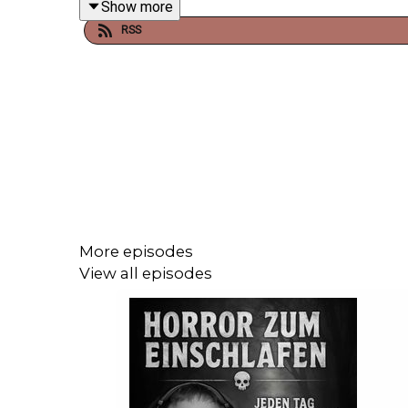
Show more
RSS
Diesmal mit folgender Creepypasta : Das alte B
https://creepypasta.fandom.com/de/wiki/Borrasc
Der Autor dieser wunderbaren Creepypasta:
https://www.reddit.com/user/The_Dalek_Emperor
More episodes
View all episodes
Die Creepypasta wurde unter der CC BY-SA 4.0 DEE