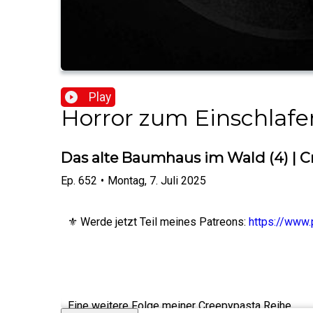
Play
Horror zum Einschlafe
Das alte Baumhaus im Wald (4) | C
Ep.
652
•
Montag, 7. Juli 2025
⚜️ Werde jetzt Teil meines Patreons:
https://www.
Eine weitere Folge meiner Creepypasta Reihe.