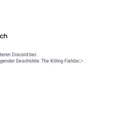
nscht dir Horror zum Einschlafen.
uch
eren Discord bei:
gender Geschichte: The Killing Fields👉
izenz veröffentlich