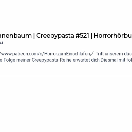
SA 4.0 DEED Lizenz veröffentlicht.🕯️ Noch eine gute Nacht – wü
nnenbaum | Creepypasta #521 | Horrorhörb
41
://www.patreon.com/c/HorrorzumEinschlafen🔗 Tritt unserem düst
 Folge meiner Creepypasta-Reihe erwartet dich.Diesmal mit fol
Killing_FieldsDer Autor dieser wunderbaren Creepypasta:👉
:TewahwayDie Creepypasta wurde unter der CC BY-SA 4.0 DEED L