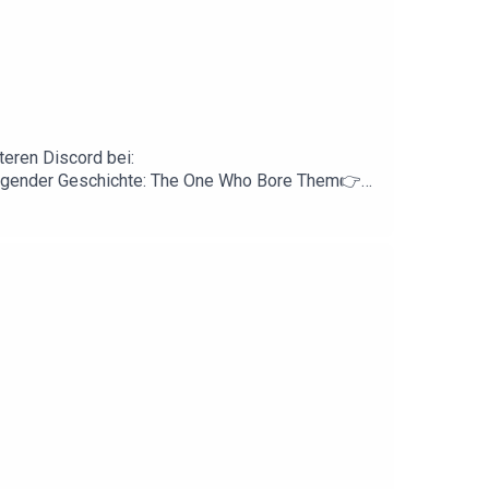
eren Discord bei:
olgender Geschichte: The One Who Bore Them👉
DEED Lizenz veröffentlich