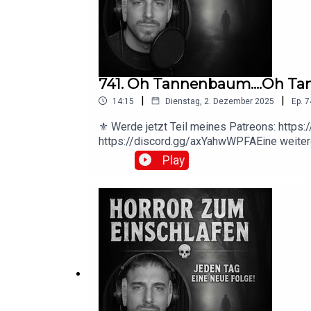
ließ.Die Creepypasta wurde unter der CC BY-
741. Oh Tannenbaum....Oh Ta
|
|
14:15
Dienstag, 2. Dezember 2025
Ep.
7
⚜️ Werde jetzt Teil meines Patreons: https
https://discord.gg/axYahwWPFAEine weitere
https://creepypasta.fandom.com/wiki/The_
Play
https://creepypasta.fandom.com/wiki/User