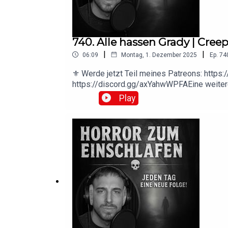
740. Alle hassen Grady | Cre
|
|
06:09
Montag, 1. Dezember 2025
Ep.
74
⚜️ Werde jetzt Teil meines Patreons: https
https://discord.gg/axYahwWPFAEine weiter
https://creepypasta.fandom.com/wiki/Hurr
Play
https://creepypasta.fandom.com/wiki/User