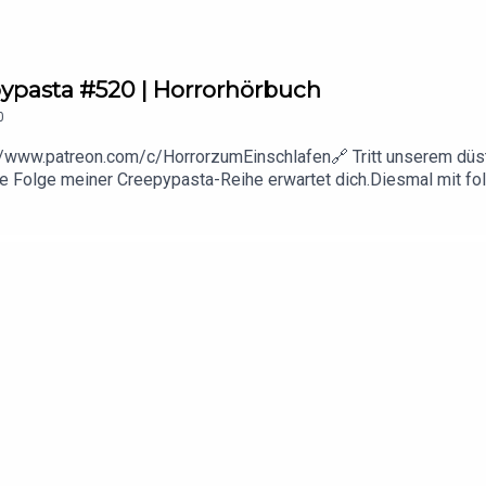
epypasta #520 | Horrorhörbuch
0
://www.patreon.com/c/HorrorzumEinschlafen🔗 Tritt unserem düst
e Folge meiner Creepypasta-Reihe erwartet dich.Diesmal mit f
icane_SeasonDer Autor dieser wunderbaren Creepypasta:👉
:CertainShadowsDie Creepypasta wurde unter der CC BY-SA 4.0 