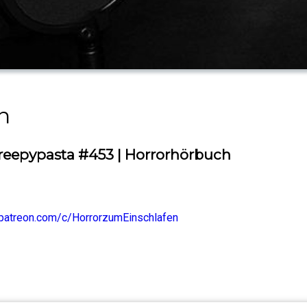
n
reepypasta #453 | Horrorhörbuch
patreon.com/c/HorrorzumEinschlafen