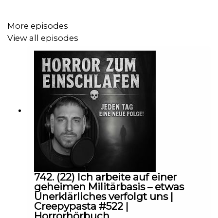
Die Creepypasta wurde unter der CC BY-SA 4.0 DEED
Lizenz veröffentlicht.
More episodes
View all episodes
Die verwendete Musik im Video:
https://www.youtube.com/@Myuu
https://www.youtube.com/@VIVEKABHISHEK
https://www.youtube.com/@incompetech_kmac
https://www.youtube.com/@MichaelGhelfiStudios
742. (22) Ich arbeite auf einer
geheimen Militärbasis – etwas
Unerklärliches verfolgt uns |
Creepypasta #522 |
Viel Spaß beim hören dieses Creepypasta!
Horrorhörbuch