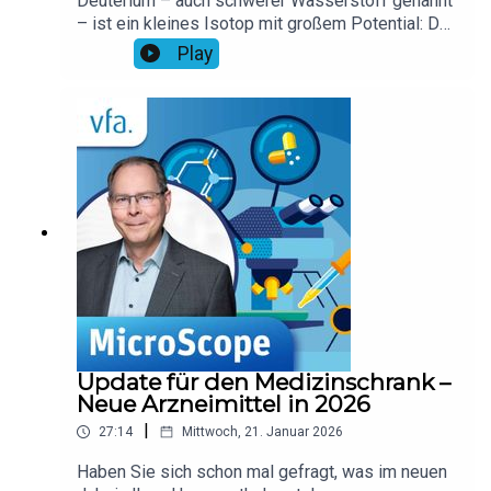
Deuterium – auch schwerer Wasserstoff genannt
– ist ein kleines Isotop mit großem Potential: Der
Einsatz von Deuterium könnte Medikamente in
Play
wichtigen Eigenschaften verbessern. Ein Grund
dafür ist ein verlangsamter Abbau im Körper der
Patientinnen und Patienten. Welche
biochemischen Prozesse hinter dieser Wirkung
stehen und bei welchen Medikamenten der
Einsatz von Deuterium sinnvoll wäre, darüber
sprechen wir mit Rolf Hömke,
Forschungssprecher beim vfa.
Update für den Medizinschrank –
Neue Arzneimittel in 2026
|
27:14
Mittwoch, 21. Januar 2026
Haben Sie sich schon mal gefragt, was im neuen