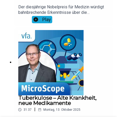
Der diesjährige Nobelpreis für Medizin würdigt
bahnbrechende Erkenntnisse über die
Selbstkontrolle des Immunsystems. Wie die
Play
Forschung von Branco, Ramsdell und Sakaguchi
neue Therapien gegen Krebs und
Autoimmunkrankheiten ermöglicht, beleuchtet
vfa-Forschungssprecher Dr. Rolf Hömke.
Tuberkulose – Alte Krankheit,
neue Medikamente
|
31:37
Montag, 13. Oktober 2025