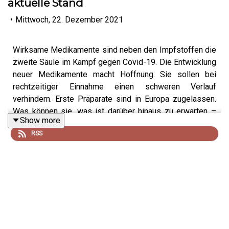
aktuelle Stand
•
Mittwoch, 22. Dezember 2021
Wirksame Medikamente sind neben den Impfstoffen die
zweite Säule im Kampf gegen Covid-19. Die Entwicklung
neuer Medikamente macht Hoffnung. Sie sollen bei
rechtzeitiger Einnahme einen schweren Verlauf
verhindern. Erste Präparate sind in Europa zugelassen.
Was können sie, was ist darüber hinaus zu erwarten –
Show more
auch im Hinblick auf Omikron und die Behandlung von
RSS
Long Covid?
vfa-Forschungssprecher Dr. Rolf Hömke im Gespräch mit
dem Journalisten Philipp Eins.