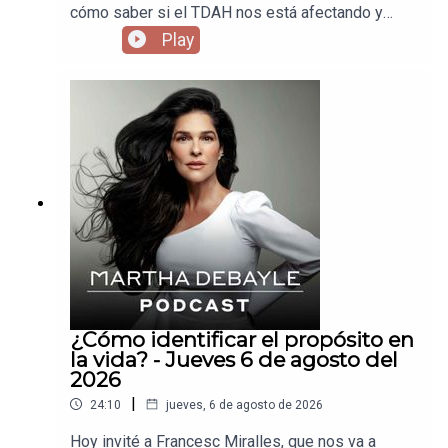
cómo saber si el TDAH nos está afectando y
cómo el vivir como vivimos nos está enfermando
Play
los pulmones.
¿Cómo identificar el propósito en
la vida? - Jueves 6 de agosto del
2026
|
24:10
jueves, 6 de agosto de 2026
Hoy invité a Francesc Miralles, que nos va a