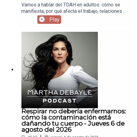
Vamos a hablar del TDAH en adultos: cómo se
manifiesta, por qué afecta el trabajo, relaciones y
autoestima, y qué pasa cuando llevas años
Play
creyendo que eres “desordenado” o “flojo”,
cuando en realidad tu cerebro funciona distinto.
Respirar no debería enfermarnos:
cómo la contaminación está
dañando tu cuerpo - Jueves 6 de
agosto del 2026
|