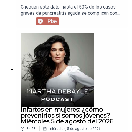
Chequen este dato, hasta el 50% de los casos
graves de pancreatitis aguda se complican con
una infección, así que invité a Carlos Chan para
Play
que nos diga cuándo es solo un dolor de panza y
cuando debemos salir corriendo al hospital para
atendernos a tiempo.
Infartos en mujeres: ¿cómo
prevenirlos si somos jóvenes? -
Miércoles 5 de agosto del 2026
|
34:58
miércoles, 5 de agosto de 2026