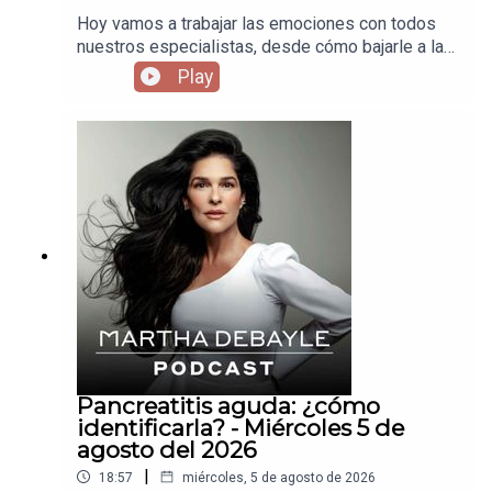
Hoy vamos a trabajar las emociones con todos
nuestros especialistas, desde cómo bajarle a la
inflamación, hasta dejar de andar peleando con el
Play
mundo y así evitar ataques cardiacos cuando
estamos jóvenes. No dejen de escuchar el
podcast.
Pancreatitis aguda: ¿cómo
identificarla? - Miércoles 5 de
agosto del 2026
|
18:57
miércoles, 5 de agosto de 2026