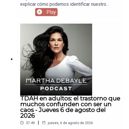
explicar cómo podemos identificar nuestro
propósito en la vida a través del Ikigai.
Play
TDAH en adultos: el trastorno que
muchos confunden con ser un
caos - Jueves 6 de agosto del
2026
|
37:49
jueves, 6 de agosto de 2026