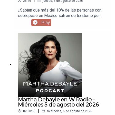
|
25:26
jueves, 6 de agosto de 2026
¿Sabían que más del 10% de las personas con
sobrepeso en México sufren de trastorno por
atracón? Invité a Armando Barriguete para que
Play
nos explique por qué comemos sin parar y cuáles
son las consecuencias de este trastorno.
Martha Debayle en W Radio -
Miércoles 5 de agosto del 2026
|
02:08:38
miércoles, 5 de agosto de 2026