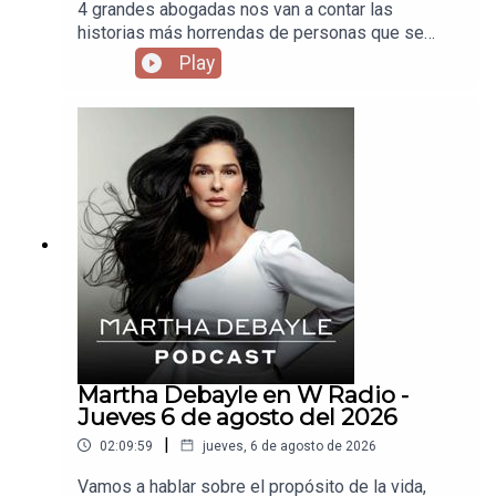
4 grandes abogadas nos van a contar las
historias más horrendas de personas que se
divorciaron y terminaron agarrándose hasta con la
Play
plancha.
Martha Debayle en W Radio -
Jueves 6 de agosto del 2026
|
02:09:59
jueves, 6 de agosto de 2026
Vamos a hablar sobre el propósito de la vida,