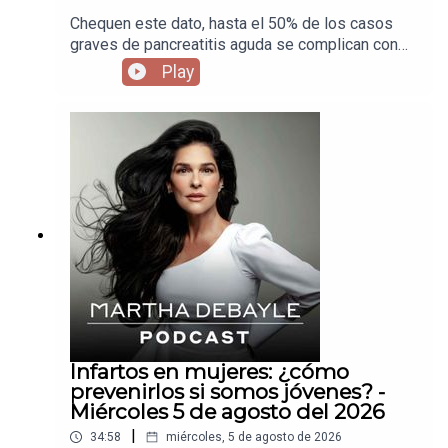
Chequen este dato, hasta el 50% de los casos
graves de pancreatitis aguda se complican con
una infección, así que invité a Carlos Chan para
Play
que nos diga cuándo es solo un dolor de panza y
cuando debemos salir corriendo al hospital para
atendernos a tiempo.
Infartos en mujeres: ¿cómo
prevenirlos si somos jóvenes? -
Miércoles 5 de agosto del 2026
|
34:58
miércoles, 5 de agosto de 2026