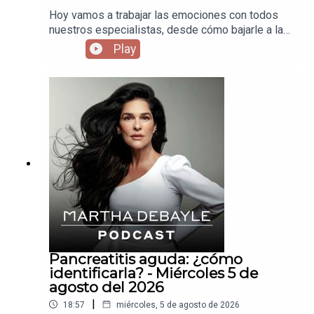
Hoy vamos a trabajar las emociones con todos
nuestros especialistas, desde cómo bajarle a la
inflamación, hasta dejar de andar peleando con el
Play
mundo y así evitar ataques cardiacos cuando
estamos jóvenes. No dejen de escuchar el
podcast.
Pancreatitis aguda: ¿cómo
identificarla? - Miércoles 5 de
agosto del 2026
|
18:57
miércoles, 5 de agosto de 2026