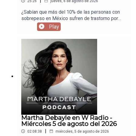
|
25:26
jueves, 6 de agosto de 2026
¿Sabían que más del 10% de las personas con
sobrepeso en México sufren de trastorno por
atracón? Invité a Armando Barriguete para que
Play
nos explique por qué comemos sin parar y cuáles
son las consecuencias de este trastorno.
Martha Debayle en W Radio -
Miércoles 5 de agosto del 2026
|
02:08:38
miércoles, 5 de agosto de 2026