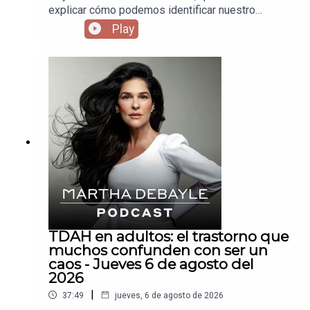
explicar cómo podemos identificar nuestro
propósito en la vida a través del Ikigai.
Play
TDAH en adultos: el trastorno que
muchos confunden con ser un
caos - Jueves 6 de agosto del
2026
|
37:49
jueves, 6 de agosto de 2026