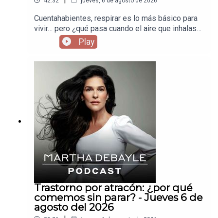
42:32
jueves, 6 de agosto de 2026
Cuentahabientes, respirar es lo más básico para
vivir… pero ¿qué pasa cuando el aire que inhalas
te está enfermando sin que te des cuenta? Hoy
Play
vamos a hablar de cómo la contaminación está
afectando tu cuerpo todos los días —desde los
pulmones hasta el cerebro— y por qué esto no es
solo un tema ambiental, es un tema de salud
urgente.
Trastorno por atracón: ¿por qué
comemos sin parar? - Jueves 6 de
agosto del 2026