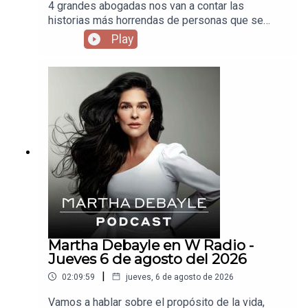
4 grandes abogadas nos van a contar las
historias más horrendas de personas que se
divorciaron y terminaron agarrándose hasta con la
Play
plancha.
Martha Debayle en W Radio -
Jueves 6 de agosto del 2026
|
02:09:59
jueves, 6 de agosto de 2026
Vamos a hablar sobre el propósito de la vida,