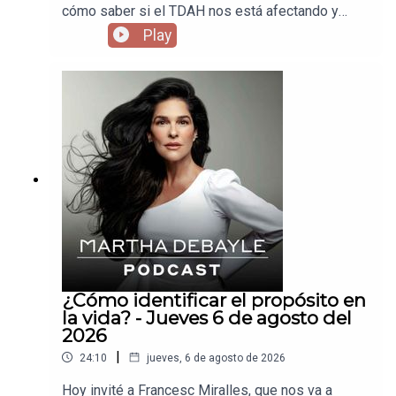
cómo saber si el TDAH nos está afectando y
cómo el vivir como vivimos nos está enfermando
Play
los pulmones.
¿Cómo identificar el propósito en
la vida? - Jueves 6 de agosto del
2026
|
24:10
jueves, 6 de agosto de 2026
Hoy invité a Francesc Miralles, que nos va a