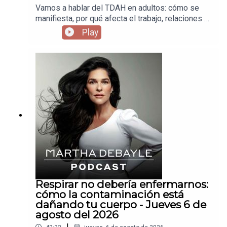
Vamos a hablar del TDAH en adultos: cómo se
manifiesta, por qué afecta el trabajo, relaciones y
autoestima, y qué pasa cuando llevas años
Play
creyendo que eres “desordenado” o “flojo”,
cuando en realidad tu cerebro funciona distinto.
Respirar no debería enfermarnos:
cómo la contaminación está
dañando tu cuerpo - Jueves 6 de
agosto del 2026
|