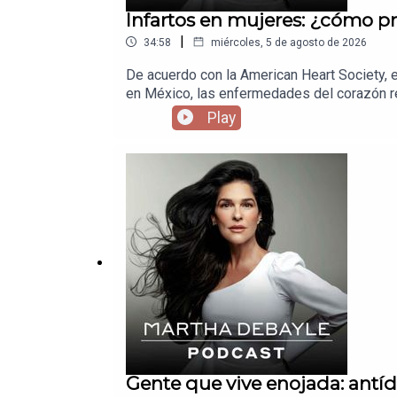
Infartos en mujeres: ¿cómo pr
|
34:58
miércoles, 5 de agosto de 2026
De acuerdo con la American Heart Society, 
en México, las enfermedades del corazón re
que nos diga por qué está pasando esto y 
Play
Gente que vive enojada: antíd