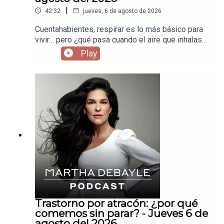
|
42:32
jueves, 6 de agosto de 2026
Cuentahabientes, respirar es lo más básico para
vivir… pero ¿qué pasa cuando el aire que inhalas
te está enfermando sin que te des cuenta? Hoy
Play
vamos a hablar de cómo la contaminación está
afectando tu cuerpo todos los días —desde los
pulmones hasta el cerebro— y por qué esto no es
solo un tema ambiental, es un tema de salud
urgente.
Trastorno por atracón: ¿por qué
comemos sin parar? - Jueves 6 de
agosto del 2026