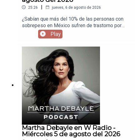
|
25:26
jueves, 6 de agosto de 2026
¿Sabían que más del 10% de las personas con
sobrepeso en México sufren de trastorno por
atracón? Invité a Armando Barriguete para que
Play
nos explique por qué comemos sin parar y cuáles
son las consecuencias de este trastorno.
Martha Debayle en W Radio -
Miércoles 5 de agosto del 2026