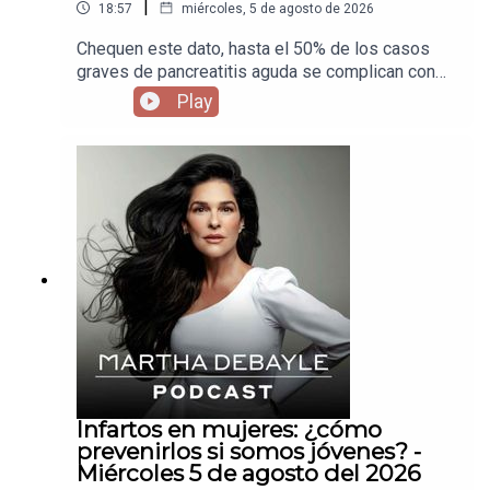
|
18:57
miércoles, 5 de agosto de 2026
Chequen este dato, hasta el 50% de los casos
graves de pancreatitis aguda se complican con
una infección, así que invité a Carlos Chan para
Play
que nos diga cuándo es solo un dolor de panza y
cuando debemos salir corriendo al hospital para
atendernos a tiempo.
Infartos en mujeres: ¿cómo
prevenirlos si somos jóvenes? -
Miércoles 5 de agosto del 2026