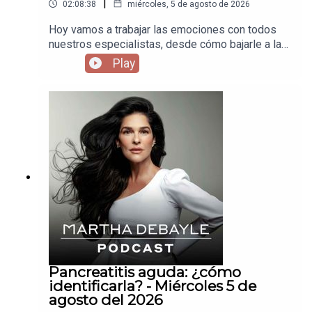
|
02:08:38
miércoles, 5 de agosto de 2026
Hoy vamos a trabajar las emociones con todos
nuestros especialistas, desde cómo bajarle a la
inflamación, hasta dejar de andar peleando con el
Play
mundo y así evitar ataques cardiacos cuando
estamos jóvenes. No dejen de escuchar el
podcast.
Pancreatitis aguda: ¿cómo
identificarla? - Miércoles 5 de
agosto del 2026