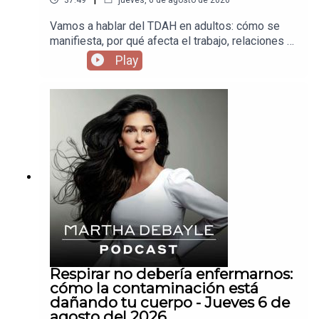
Vamos a hablar del TDAH en adultos: cómo se
manifiesta, por qué afecta el trabajo, relaciones y
autoestima, y qué pasa cuando llevas años
Play
creyendo que eres “desordenado” o “flojo”,
cuando en realidad tu cerebro funciona distinto.
Respirar no debería enfermarnos:
cómo la contaminación está
dañando tu cuerpo - Jueves 6 de
agosto del 2026