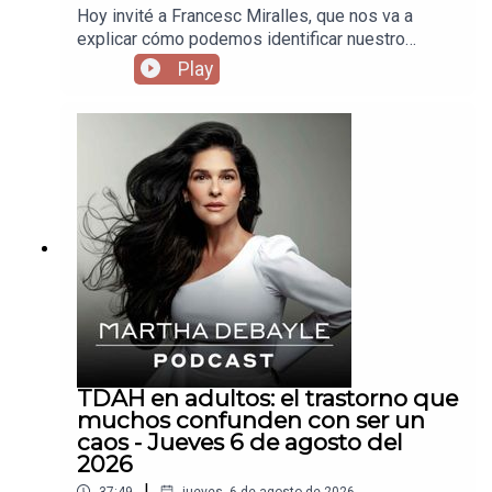
Hoy invité a Francesc Miralles, que nos va a
explicar cómo podemos identificar nuestro
propósito en la vida a través del Ikigai.
Play
TDAH en adultos: el trastorno que
muchos confunden con ser un
caos - Jueves 6 de agosto del
2026
|
37:49
jueves, 6 de agosto de 2026