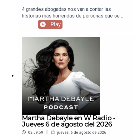
4 grandes abogadas nos van a contar las
historias más horrendas de personas que se
divorciaron y terminaron agarrándose hasta con la
Play
plancha.
Martha Debayle en W Radio -
Jueves 6 de agosto del 2026
|
02:09:59
jueves, 6 de agosto de 2026