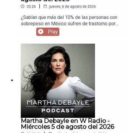
|
25:26
jueves, 6 de agosto de 2026
¿Sabían que más del 10% de las personas con
sobrepeso en México sufren de trastorno por
atracón? Invité a Armando Barriguete para que
Play
nos explique por qué comemos sin parar y cuáles
son las consecuencias de este trastorno.
Martha Debayle en W Radio -
Miércoles 5 de agosto del 2026