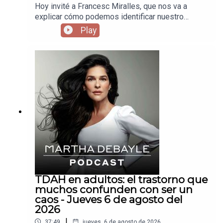
Hoy invité a Francesc Miralles, que nos va a
explicar cómo podemos identificar nuestro
propósito en la vida a través del Ikigai.
Play
TDAH en adultos: el trastorno que
muchos confunden con ser un
caos - Jueves 6 de agosto del
2026
|
37:49
jueves, 6 de agosto de 2026