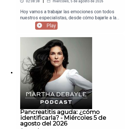
|
02:08:38
miércoles, 5 de agosto de 2026
Hoy vamos a trabajar las emociones con todos
nuestros especialistas, desde cómo bajarle a la
inflamación, hasta dejar de andar peleando con el
Play
mundo y así evitar ataques cardiacos cuando
estamos jóvenes. No dejen de escuchar el
podcast.
Pancreatitis aguda: ¿cómo
identificarla? - Miércoles 5 de
agosto del 2026