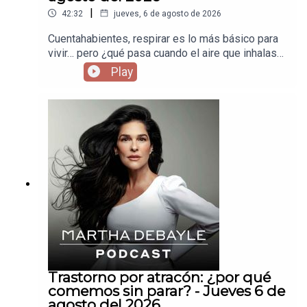
|
42:32
jueves, 6 de agosto de 2026
Cuentahabientes, respirar es lo más básico para
vivir… pero ¿qué pasa cuando el aire que inhalas
te está enfermando sin que te des cuenta? Hoy
Play
vamos a hablar de cómo la contaminación está
afectando tu cuerpo todos los días —desde los
pulmones hasta el cerebro— y por qué esto no es
solo un tema ambiental, es un tema de salud
urgente.
Trastorno por atracón: ¿por qué
comemos sin parar? - Jueves 6 de
agosto del 2026