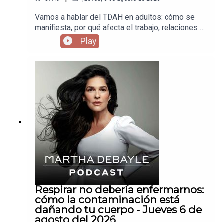
Vamos a hablar del TDAH en adultos: cómo se
manifiesta, por qué afecta el trabajo, relaciones y
autoestima, y qué pasa cuando llevas años
Play
creyendo que eres “desordenado” o “flojo”,
cuando en realidad tu cerebro funciona distinto.
Respirar no debería enfermarnos:
cómo la contaminación está
dañando tu cuerpo - Jueves 6 de
agosto del 2026