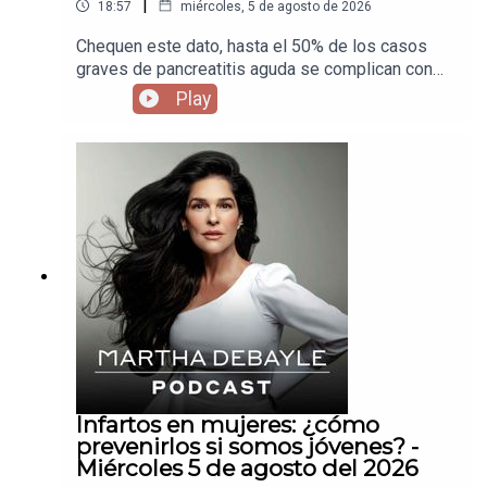
|
18:57
miércoles, 5 de agosto de 2026
Chequen este dato, hasta el 50% de los casos
graves de pancreatitis aguda se complican con
una infección, así que invité a Carlos Chan para
Play
que nos diga cuándo es solo un dolor de panza y
cuando debemos salir corriendo al hospital para
atendernos a tiempo.
Infartos en mujeres: ¿cómo
prevenirlos si somos jóvenes? -
Miércoles 5 de agosto del 2026