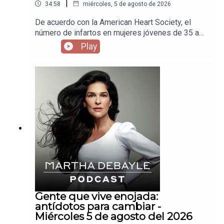
|
34:58
miércoles, 5 de agosto de 2026
De acuerdo con la American Heart Society, el
número de infartos en mujeres jóvenes de 35 a
54 años ha aumentado en un 10% en las últimas
Play
dos décadas y en México, las enfermedades del
corazón representan el 23% de todas las muertes
en mujeres. Invité a Manlio Fabio, nuestro
cardiólogo de cabecera para que nos diga por
qué está pasando esto y que debemos hacer
para cuidarnos.
Gente que vive enojada:
antídotos para cambiar -
Miércoles 5 de agosto del 2026