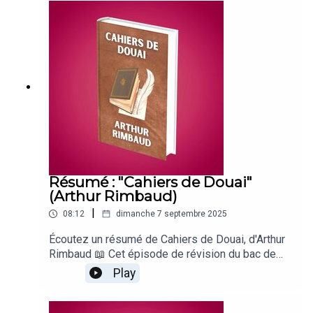
recommandés :🛡 Pépites d'Histoire 🎬 Bac de
Philo🌱 Bac de SVT📚 Le Meilleur Résumé
Résumé : "Cahiers de Douai"
(Arthur Rimbaud)
|
08:12
dimanche 7 septembre 2025
Écoutez un résumé de Cahiers de Douai, d'Arthur
Rimbaud 📖 Cet épisode de révision du bac de
français a été écrit par Candice de Gastines et
Play
Gabriel Macé. Il est présenté par Loïc Landrau. Un
production du Studio Biloba. Bonne écoute (et
abonnez-vous) 🔔 Autres podcasts