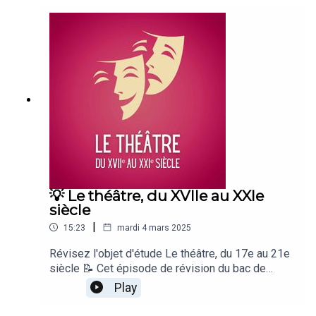
💡 Le théâtre, du XVIIe au XXIe
siècle
|
15:23
mardi 4 mars 2025
Révisez l'objet d'étude Le théâtre, du 17e au 21e
siècle 📝 Cet épisode de révision du bac de
français a été écrit par Blandine Cossa, présenté
Play
par Loïc Landrau, et produit par le Studio Biloba.
Bonne écoute ☀️ Autres podcasts recommandés :