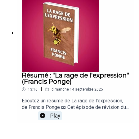
recommandés :🌱 Bac de SVT🎬 Bac de Philo🧠
Culture G🧪 Science Infuse
Résumé : "La rage de l'expression"
(Francis Ponge)
|
13:16
dimanche 14 septembre 2025
Écoutez un résumé de La rage de l'expression,
de Francis Ponge 📖 Cet épisode de révision du
bac de français a été écrit par Blandine Cossa,
Play
présenté par Loïc Landrau et produit par le Studio
Biloba. Bonne écoute (et abonnez-vous)
🔔 Autres podcasts recommandés :🌱 Bac de SVT