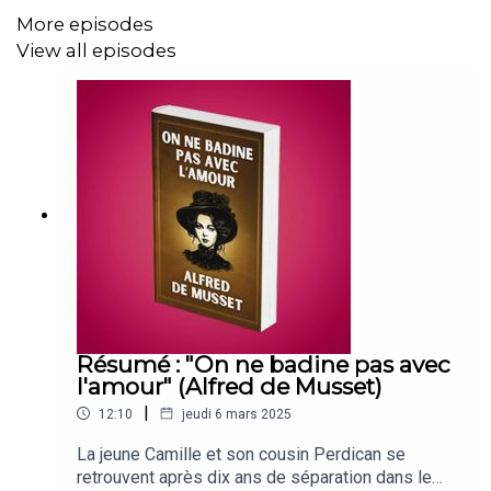
📖 Bac de Philo🧠 Culture G📚 Le Meilleur
More episodes
Résumé🌱 Bac de SVT
View all episodes
Résumé : "On ne badine pas avec
l'amour" (Alfred de Musset)
|
12:10
jeudi 6 mars 2025
La jeune Camille et son cousin Perdican se
retrouvent après dix ans de séparation dans le