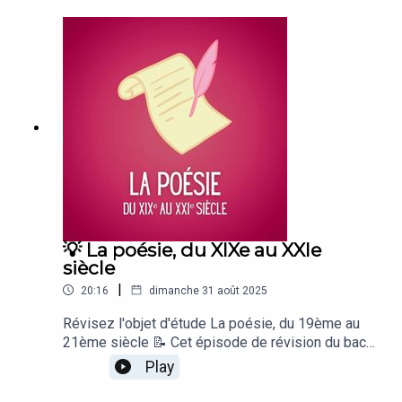
représentée pour la première fois en 1644 au
théâtre du Marais, et elle a rencontré
immédiatement un immense succès ! En voici le
résumé dans ce nouvel épisode de révision du
bac de français ! Bonne écoute !Un podcast du
Studio Biloba, écrit par Candice de Gastines et
présenté par Loïc Landrau.Autres podcasts
recommandés :🧠 Culture G👑 Pépites d'Histoire🧪
Science Infuse
💡 La poésie, du XIXe au XXIe
siècle
|
20:16
dimanche 31 août 2025
Révisez l'objet d'étude La poésie, du 19ème au
21ème siècle 📝 Cet épisode de révision du bac
de français a été écrit par Blandine Cossa,
Play
présenté par Loïc Landrau, et produit par le
Studio Biloba. Bonne écoute ☀️ Autres podcasts