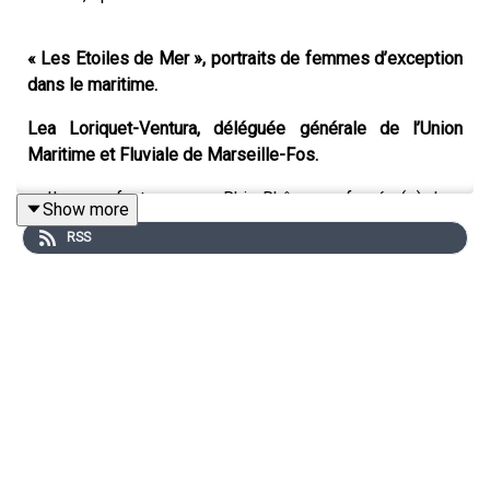
« Les Etoiles de Mer », portraits de femmes d’exception
dans le maritime.
Lea Loriquet-Ventura, déléguée générale de l’Union
Maritime et Fluviale de Marseille-Fos.
« Il nous faut un axe Rhin-Rhône renforcé. (…) Les
Show more
infrastructures sont primordiales, notamment le
RSS
contournement ferroviaire de Lyon vers le sud de la
France ! », plaide Léa Loriquet. Jeune, métisse et issue
de la région parisienne… A 30 ans, elle assume la
délégation générale de l’Union maritime et Fluviale du
port de Marseille-Fos qui représente 27 métiers et
compte 350 entreprises, les acteurs de la chaîne
logistique, pour faire avancer les sujets de place.
Léa Loriquet représente les intérêts de ses membres
auprès du port de Marseille-Fos et des Pouvoirs