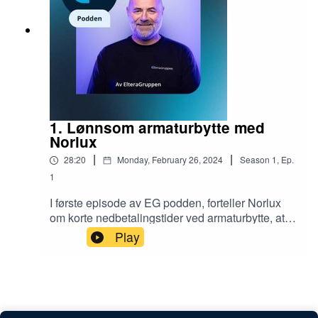
et eldresenter som ved hjelp av døgnsyklus av
lyset har klart å halvere bruken av sovemedisin.
1. Lønnsom armaturbytte med
Norlux
|
|
28:20
Monday, February 26, 2024
Season
1
,
Ep.
1
I første episode av EG podden, forteller Norlux
om korte nedbetalingstider ved armaturbytte, at
leasing bidrar til at du betaler mindre enn totale
Play
besparelser pr. måned. I tillegg gir armaturbytte
deg et langt bedre lysanlegg optimalt tilpasset
lokalenes funksjon og de som jobber der. De
forteller om hvordan styringssystemer bidrar til
ytterligere optimalisering av lysanlegget og