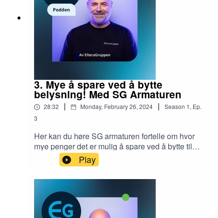
3. Mye å spare ved å bytte
belysning! Med SG Armaturen
|
|
28:32
Monday, February 26, 2024
Season
1
,
Ep.
3
Her kan du høre SG armaturen fortelle om hvor
mye penger det er mulig å spare ved å bytte til
nye armaturer. Hør også hvilke konsekvenser det
Play
er om du kun bytter til LED lysrør. Her får du også
informasjon om ny teknologi i SG Conect og
Tunabel White og hvordan du ved å ta i bruk
dette, ikke bare sparer energi og miljøet, men
også får et mer optimalisert lysanlegg. Du vil
også få høre konkrete eksempler, blant annet om