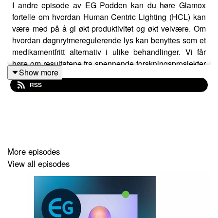
I andre episode av EG Podden kan du høre Glamox
fortelle om hvordan Human Centric Lighting (HCL) kan
være med på å gi økt produktivitet og økt velvære. Om
hvordan døgnrytmeregulerende lys kan benyttes som et
medikamentfritt alternativ i ulike behandlinger. Vi får
høre om resultatene fra spennende forskningsprosjekter
Show more
og om hvordan skoler, helseinstitusjoner og kontorer
RSS
kan dra nytte av denne innsikten.
More episodes
View all episodes