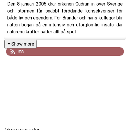
Den 8 januari 2005 drar orkanen Gudrun in över Sverige
och stormen får snabbt förödande konsekvenser för
både liv och egendom. För Brander och hans kollegor blir
natten början på en intensiv och oförglömlig insats, där
naturens krafter sätter allt på spel.
Mejla dina lyssnarfrågor till hej@larmviminns.se och följ
Show more
Larm vi minns på Facebook, TikTok, och Instagram.
RSS
Lyssna reklamfritt på Patreon.
Produceras av: Malin Brege, Trausti Brege & Daniel
Brander.
Manus: Malin Brege.
Klippning, ljudläggning och efterbearbetning: Mikael
Solkulle.
More episodes