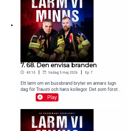
Instagram.Lyssna reklamfritt på
Patreon.Produceras av: Malin Brege, Trausti
Brege & Daniel Brander.Manus: Malin
Brege.Klippning, ljudläggning och
efterbearbetning: Mikael Solkulle.
7. 68. Den envisa branden
|
|
43:10
tisdag 5 maj 2026
Ep.
7
Ett larm om en bussbrand bryter en annars lugn
dag för Trausti och hans kollegor. Det som först
ser ut som en vanlig släckningsinsats utvecklas
Play
snabbt, när branden visar sig vara svårsläckt och
sprider sig under fordonet.Mejla dina
lyssnarfrågor till hej@larmviminns.se och följ
Larm vi minns på Facebook, TikTok, och
Instagram.Lyssna reklamfritt på