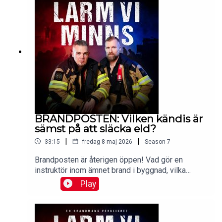
Facebook, TikTok, och Instagram.Lyssna
reklamfritt på Patreon.Produceras av: Malin
Brege, Trausti Brege & Daniel Brander.Manus:
Malin Brege.Klippning, ljudläggning och
efterbearbetning: Mikael Solkulle.
BRANDPOSTEN: Vilken kändis är
sämst på att släcka eld?
|
|
33:15
fredag 8 maj 2026
Season
7
Brandposten är återigen öppen! Vad gör en
instruktör inom ämnet brand i byggnad, vilka
specialfordon finns inom brandkåren och vilken
Play
kändis tror duon är sämst på att släcka en eld?
Mejla dina lyssnarfrågor till hej@larmviminns.se
och följ Larm vi minns på Facebook, TikTok, och