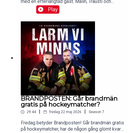
med en efterlängtad gäst. Malin, Trausti och
Brander svarar på lyssnarfrågor och berättar hur
Play
och varför podden kom till. Ett unikt avsnitt du inte
vill missa!Mejla dina lyssnarfrågor till
hej@larmviminns.se och följ Larm vi minns på
Facebook, TikTok, och Instagram.Lyssna
reklamfritt på Patreon.Produceras av: Malin
Brege, Trausti Brege & Daniel Brander.Manus:
Malin Brege.Klippning, ljudläggning och
efterbearbetning: Mikael Solkulle.
BRANDPOSTEN: Går brandmän
gratis på hockeymatcher?
|
|
29:44
fredag 22 maj 2026
Season
7
Fredag betyder Brandposten! Går brandmän gratis
på hockeymatcher, har de någon gång glömt kvar