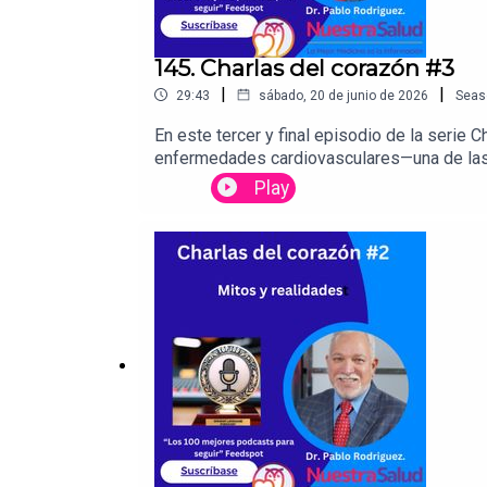
145. Charlas del corazón #3
|
|
29:43
sábado, 20 de junio de 2026
Seas
En este tercer y final episodio de la serie
enfermedades cardiovasculares—una de las p
Salud Minoritaria del Departamento de Sal
Play
enfermedades cardiovasculares y diabetes. 
necesariamente un diagnóstico letal, si se 
Con su ejemplo de vida sana y de actitud d
acciones prácticas que puedes empezar hoy 
proveedores y la información pueden crear u
poderoso: cuidar tu corazón es una decisió