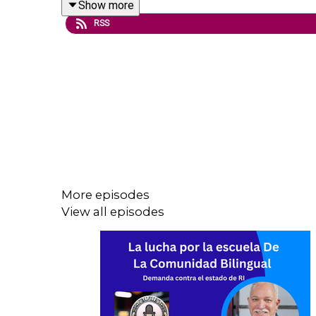
Show more
En este episodio de Nuestra Salud, conversamos 
RSS
los motivos de estos aumentos y las opciones que 
*Lindsay Lang no habla español, pero gracias a la i
#salud
#healthsourceri
More episodes
#segurosdesalud
View all episodes
#latinos