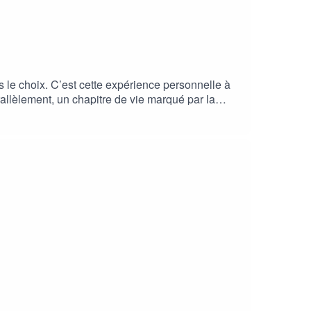
s le choix. C’est cette expérience personnelle à
arallèlement, un chapitre de vie marqué par la
, notaire associé chez Aguesseau Notaires à
parlé : – testament, acte de notoriété, attestation
 qui doit vraiment les payer – l'assurance-vie
 qui nous attendent à chaque étapeUn épisode à
éral.