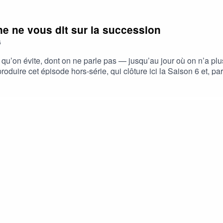
ne ne vous dit sur la succession
6
, qu’on évite, dont on ne parle pas — jusqu’au jour où on n’a plu
roduire cet épisode hors-série, qui clôture ici la Saison 6 et, p
 d’échanger sur ces sujets aux côtés de Maître Romain Miermont
oir pris la parole publiquement pour démocratiser ces sujets.On a 
connaît pas avant d'en avoir besoin – les droits de succession et
 dans une succession – de fiscalité confiscatoire et des pièges
ion familiale ou votre patrimoine. Un véritable sujet d’intérêt gén