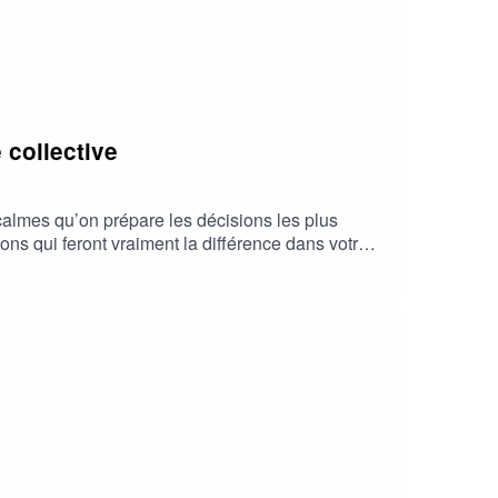
-nous via ce formulaire
collective
calmes qu’on prépare les décisions les plus
ions qui feront vraiment la différence dans votre
z-vous annuel de l'immobilier à ne pas manquer
nées du salon et découvrir les innovations,
tterie partenaire RENT 2026Code partenaire :