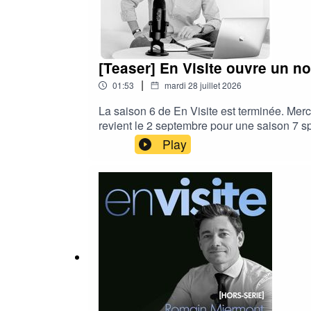
[Teaser] En Visite ouvre un n
|
01:53
mardi 28 juillet 2026
La saison 6 de En Visite est terminée. Merci
revient le 2 septembre pour une saison 7 s
immobilière.Nouveau rythme : un épisode t
Play
pour développer deux nouveaux projets:🫆
aux coulisses de l’innovation, de découvri
Candidatez pour devenir En Visite Explore
autour d’ateliers de co-construction, de p
découvrir le premier épisode de cette nouv