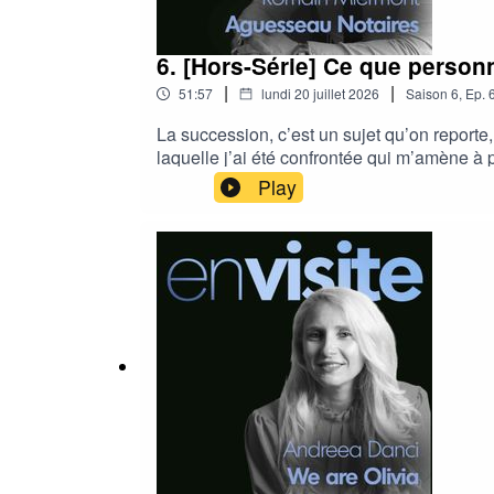
6. [Hors-Série] Ce que person
|
|
51:57
lundi 20 juillet 2026
Saison
6
,
Ep.
La succession, c’est un sujet qu’on reporte
laquelle j’ai été confrontée qui m’amène à p
disparition de mon père.J’ai eu la chance
Play
Paris, l'une des rares voix du notariat à av
de propriété : tous ces documents qu'on ne 
comme outil de transmission – l'immobilier
écouter quel que soit votre âge, votre situat