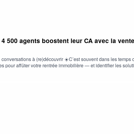
mobilier ou souhaitez devenir partenaire d’En Visite ?
Contactez
00 agents boostent leur CA avec la vente 
e conversations à (re)découvrir ☀️C’est souvent dans les temps 
 pour affûter votre rentrée immobilière — et identifier les solut
ortie de la Saison 7 — sponsorisée par le salon RENT, le rende
icier d’un tarif partenaire exclusif pour participer aux deux jour
lier de demain.🎟️ Profitez de votre tarif partenaire ici : ⁠Bille