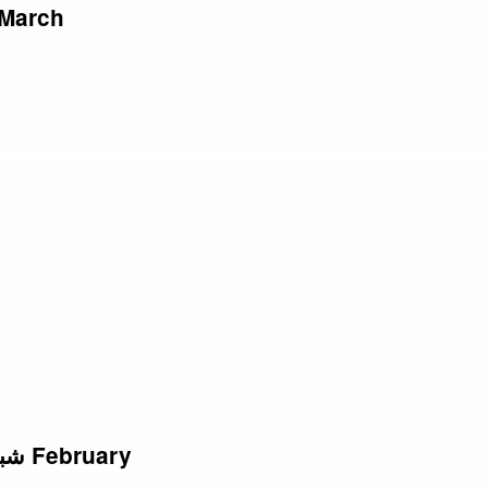
آذار (مارس) 01 البث العربي 2024 h
شباط (فبراير) 28 البث الآشوري 2024 February