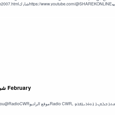
شباط (فبراير) 10 البث الآشوري 2024 February