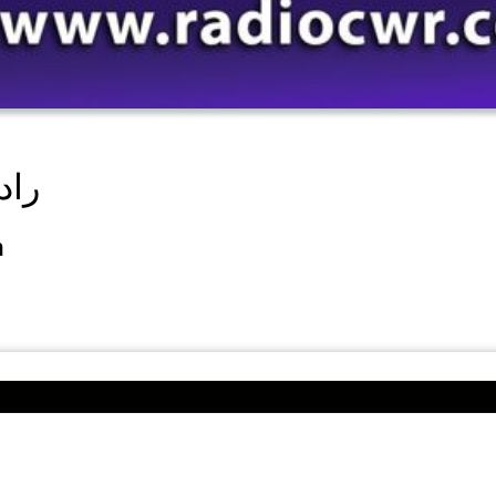
o CWR
آذا