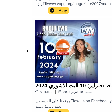
Play
|
السبت، 10 فبراير 2024
01:13:22
موقعنا على الفيسبوكFlow us on Facebook you@RadioCWRموقع الراديوRadio CWRܫܕܸܪ ܐܸܠܢ ܡܛܠܒ ܕܨܠܵܘܬܐܫܘܼܒܼܚ̈ܐ ܘ ܚܘܼܖ̈ܙܐ ܦܪ̈ܝܼܫܐܦܪܣܬܐ ܒܠܫܢܐ ܐܬܘܿܪܝܐܦܪܤ ـ
ܩܠܐ ܕܡܝ̈ܐ ܢܝܼܚ̈ܐ