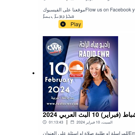
موقعنا على الفيسبوكFlow us on Facebook you@RadioCWRموقع الراديوRadio CWRܫܕܸܪ ܐܸܠܢ ܡܛܠܒ ܕܨܠܵܘܬܐܫܘܼܒܼܚ̈ܐ ܘ ܚܘܼܖ̈ܙܐ ܦܪ̈ܝܼܫܐܦܪܣܬܐ ܒܠܫܢܐ ܐܬܘܿܪܝܐܦܪܤ ـ
ܩܠܐ ܕܡܝ̈ܐ ܢܝܼܚ̈ܐ
Play
|
السبت، 10 فبراير 2024
01:13:43
للمراسلة او طلبة صلاة او اسئلة على العنوانEmail: info@radiocwr.comradiocwr@radiocwr.comالصبح من العليةwww.youtube.com/@El3liyaصوت