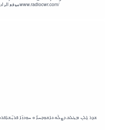
الكرازةwww.vopg.org/magazine/2007/march2007.htmlشاركhttps://www.youtube.com/@SHAREKONLINEموقع الراديوwww.radiocwr.com/